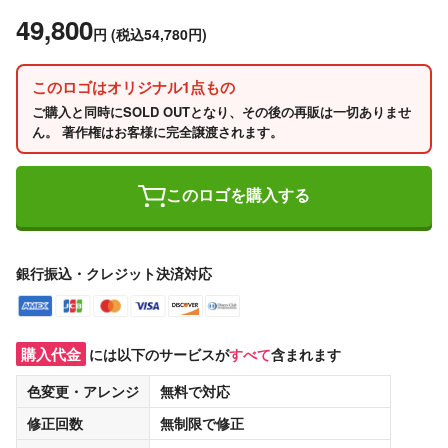
49,800
円
(税込54,780円)
このロゴはオリジナル1点もの
ご購入と同時にSOLD OUTとなり、その後の再販は一切ありませ
ん。 著作権はお客様に完全譲渡されます。
このロゴを購入する
銀行振込・クレジット決済対応
購入代金
には以下のサービスが
すべて
含まれます
色変更・アレンジ
無料
で対応
修正回数
無制限
で修正