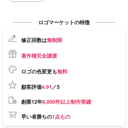
ロゴマーケットの特徴
修正回数は
無制限
著作権完全譲渡
ロゴの色変更も
無料
顧客評価
4.91
／5
創業12年
6,000件以上制作実績
早い者勝ちの
1点もの