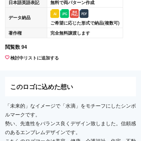
日本語英語表記
無料
で両パターン作成
データ納品
ご希望に応じた形式で納品(複数可)
著作権
完全無料譲渡
します
閲覧数 94
検討中リストに追加する
この
ロゴ
に込めた想い
「未来的」なイメージで「水滴」をモチーフにしたシンボ
ルマークです。
勢い、先進性をバランス良くデザイン致しました。信頼感
のあるエンブレムデザインです。
こちらのロゴマークは美容、健康、介護福祉、住宅、不動