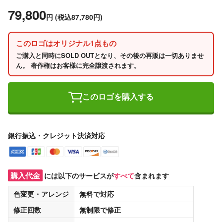
79,800
円
(税込87,780円)
このロゴはオリジナル1点もの
ご購入と同時にSOLD OUTとなり、その後の再販は一切ありませ
ん。 著作権はお客様に完全譲渡されます。
このロゴを購入する
銀行振込・クレジット決済対応
購入代金
には以下のサービスが
すべて
含まれます
色変更・アレンジ
無料
で対応
修正回数
無制限
で修正