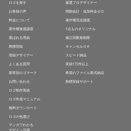
ロゴを探す
厳選プロデザイナー
お客様の声
明朗会計・追加料金ゼロ
料金について
著作権完全譲渡
著作権無償譲渡
1点ものオリジナル
選ばれる理由
修正回数無制限
商標登録
キャンセルＯＫ
登録デザイナー
スピード納品
よくある質問
実績1万件以上
業界別ロゴマーク
希望のファイル形式納品
お問い合わせ
商標登録サポート
ロゴ制作実績
ロゴ作成マニュアル
無料ダウンロード
ロゴの色選び
マンガでわかる
デザイン活用