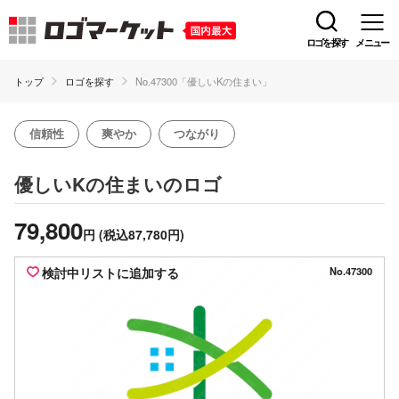
ロゴを探す
メニュー
トップ
ロゴを探す
No.47300「優しいKの住まい」
信頼性
爽やか
つながり
のロゴ
優しいKの住まい
79,800
円
(税込87,780円)
検討中リストに追加する
No.47300