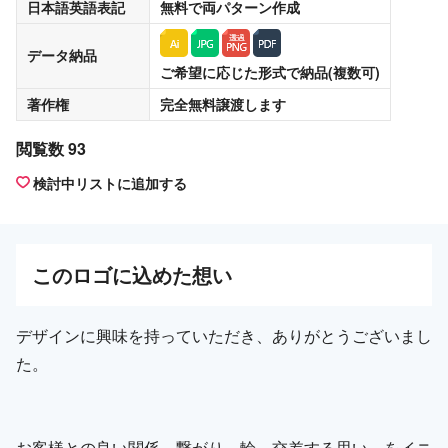
日本語英語表記
無料
で両パターン作成
データ納品
ご希望に応じた形式で納品(複数可)
著作権
完全無料譲渡
します
閲覧数 93
検討中リストに追加する
この
ロゴ
に込めた想い
デザインに興味を持っていただき、ありがとうございまし
た。
お客様との良い関係、繋がり、輪、交差する思い、をイニ