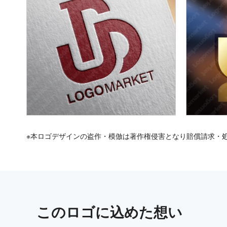
※本ロゴデザインの盗作・模倣は著作権侵害となり賠償請求・
この
ロゴ
に込めた想い