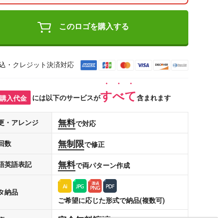
このロゴを購入する
込・クレジット決済対応
すべて
購入代金
には以下のサービスが
含まれます
無料
更・アレンジ
で対応
無制限
回数
で修正
無料
語英語表記
で両パターン作成
タ納品
ご希望に応じた形式で納品(複数可)