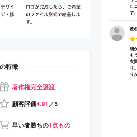
ロ
す
匿
細
も
玄
の特徴
り
り
著作権完全譲渡
顧客評価
4.91
／5
早い者勝ちの
1点もの