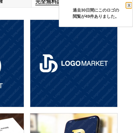
完全無料譲渡
権
します
X
過去30日間にこのロゴの
閲覧が49件ありました。