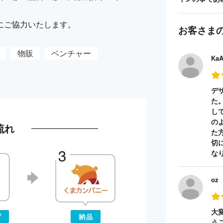
にご協力いたします。
お客さま
物販
ベンチャー
Ka
デ
た
し
の
流れ
た
切
な
oz
大
う