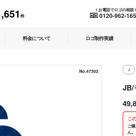
1,651
お電話でロゴの相談
\
0120-962-16
件
料金について
ロゴ制作実績
J
No.47302
JB
49,
こ
ご購
ん。