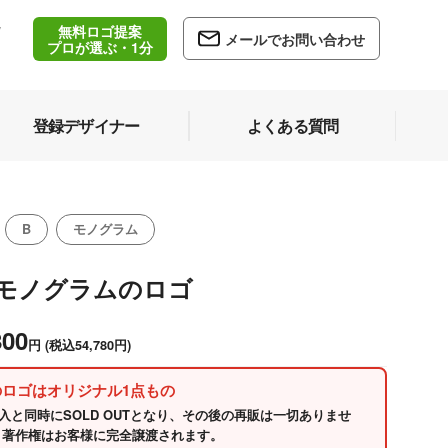
無料ロゴ提案
/
メールでお問い合わせ
5
プロが選ぶ・1分
登録デザイナー
よくある質問
B
モノグラム
/モノグラムのロゴ
800
円
(税込54,780円)
のロゴはオリジナル1点もの
入と同時にSOLD OUTとなり、その後の再販は一切ありませ
 著作権はお客様に完全譲渡されます。