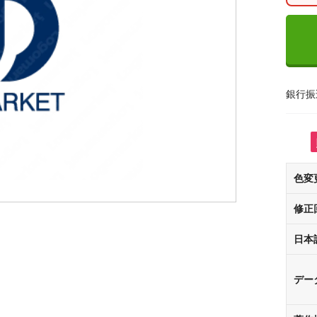
銀行振
色変
修正
日本
デー