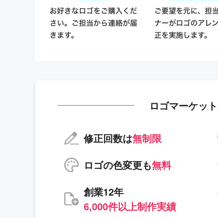
ロゴマーケット
修正回数は
無制限
ロゴの色変更も
無料
創業12年
6,000件以上制作実績