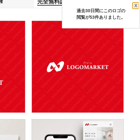
完全無料譲渡
権
します
X
過去30日間にこのロゴの
閲覧が53件ありました。