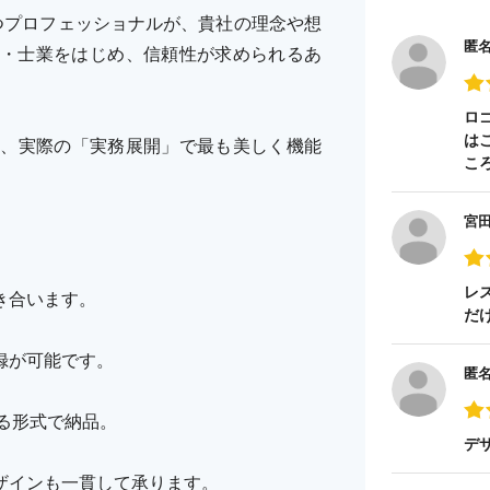
持つプロフェッショナルが、貴社の理念や想
匿
・士業をはじめ、信頼性が求められるあ
ロ
は
ど、実際の「実務展開」で最も美しく機能
こ
宮
レ
き合います。
だ
録が可能です。
匿
える形式で納品。
デ
ザインも一貫して承ります。