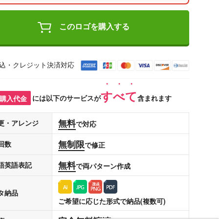
このロゴを購入する
込・クレジット決済対応
すべて
購入代金
には以下のサービスが
含まれます
無料
更・アレンジ
で対応
無制限
回数
で修正
無料
語英語表記
で両パターン作成
タ納品
ご希望に応じた形式で納品(複数可)