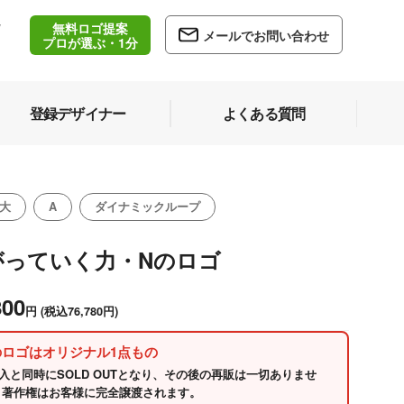
無料ロゴ提案
/
メールでお問い合わせ
5
プロが選ぶ・1分
登録デザイナー
よくある質問
大
A
ダイナミックループ
がっていく力・Nのロゴ
800
円
(税込76,780円)
のロゴはオリジナル1点もの
入と同時にSOLD OUTとなり、その後の再販は一切ありませ
 著作権はお客様に完全譲渡されます。