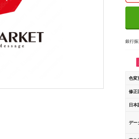
銀行振
色変
修正
日本
デー