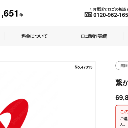
1,651
お電話でロゴの相談
\
0120-962-16
件
料金について
ロゴ制作実績
無限
No.47313
繋
69,
こ
ご購
ん。