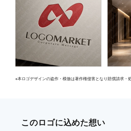
※本ロゴデザインの盗作・模倣は著作権侵害となり賠償請求・
この
ロゴ
に込めた想い