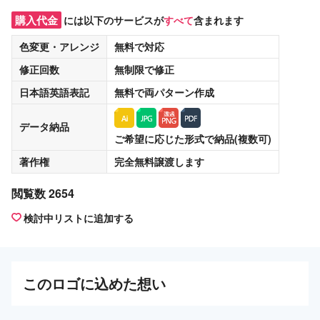
購入代金
には以下のサービスが
すべて
含まれます
色変更・アレンジ
無料
で対応
修正回数
無制限
で修正
日本語英語表記
無料
で両パターン作成
データ納品
ご希望に応じた形式で納品(複数可)
著作権
完全無料譲渡
します
閲覧数 2654
検討中リストに追加する
この
ロゴ
に込めた想い