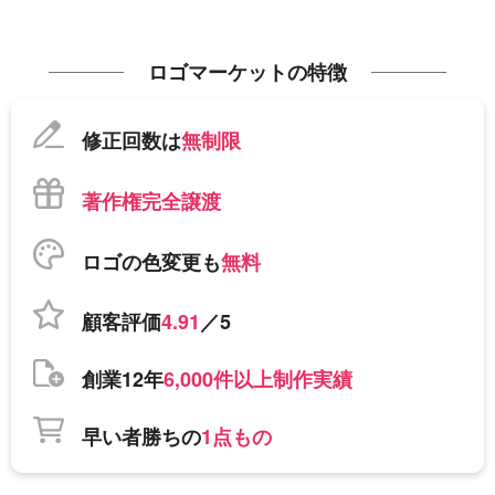
ロゴマーケットの特徴
修正回数は
無制限
著作権完全譲渡
ロゴの色変更も
無料
顧客評価
4.91
／5
創業12年
6,000件以上制作実績
早い者勝ちの
1点もの