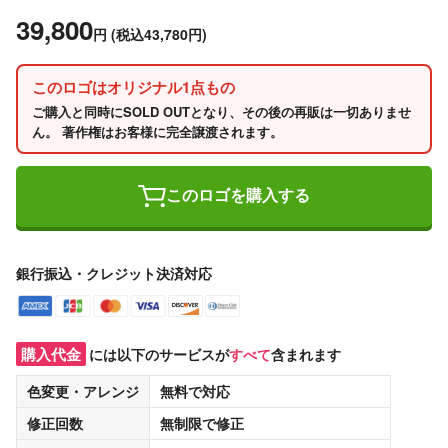
39,800
円
(税込43,780円)
このロゴはオリジナル1点もの
ご購入と同時にSOLD OUTとなり、その後の再販は一切ありませ
ん。 著作権はお客様に完全譲渡されます。
このロゴを購入する
銀行振込・クレジット決済対応
購入代金
には以下のサービスが
すべて
含まれます
色変更・アレンジ
無料
で対応
修正回数
無制限
で修正