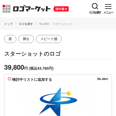
ロゴを探す
メニュー
トップ
ロゴを探す
No.4841「スターショット」
星
輝き
スピード感
のロゴ
スターショット
39,800
円
(税込43,780円)
検討中リストに追加する
No.4841