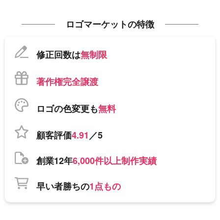
ロゴマーケットの特徴
修正回数は
無制限
著作権完全譲渡
ロゴの色変更も
無料
顧客評価
4.91
／5
創業12年
6,000件以上制作実績
早い者勝ちの
1点もの