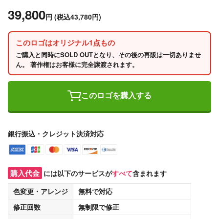
39,800
円
(税込43,780円)
このロゴはオリジナル1点もの
ご購入と同時にSOLD OUTとなり、その後の再販は一切ありませ
ん。 著作権はお客様に完全譲渡されます。
このロゴを購入する
銀行振込・クレジット決済対応
購入代金
には以下のサービスが
すべて
含まれます
色変更・アレンジ
無料
で対応
修正回数
無制限
で修正