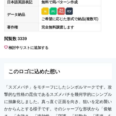
日本語英語表記
無料
で両パターン作成
データ納品
ご希望に応じた形式で納品(複数可)
著作権
完全無料譲渡
します
閲覧数 3339
検討中リストに追加する
この
ロゴ
に込めた想い
「スズメバチ」をモチーフにしたシンボルマークです。攻
撃的な性格の昆虫であるスズメバチを幾何学的にシンプル
に抽象化しました。真っ直ぐ正面を向き、狙いを定め襲い
かからんとする様子です。そのシャープな形状から「俊敏
さ」「力強さ」「速効性」「守護」「行動力」「迅速」を