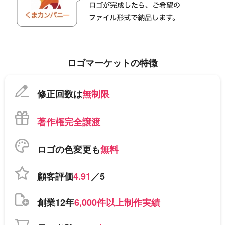
ロゴマーケットの特徴
修正回数は
無制限
著作権完全譲渡
ロゴの色変更も
無料
顧客評価
4.91
／5
創業12年
6,000件以上制作実績