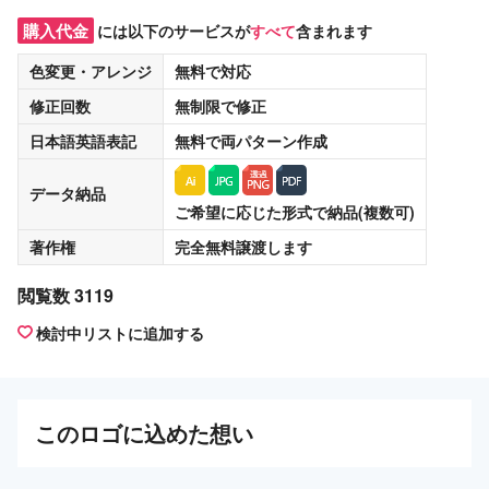
購入代金
には以下のサービスが
すべて
含まれます
色変更・アレンジ
無料
で対応
修正回数
無制限
で修正
日本語英語表記
無料
で両パターン作成
データ納品
ご希望に応じた形式で納品(複数可)
著作権
完全無料譲渡
します
閲覧数 3119
検討中リストに追加する
この
ロゴ
に込めた想い