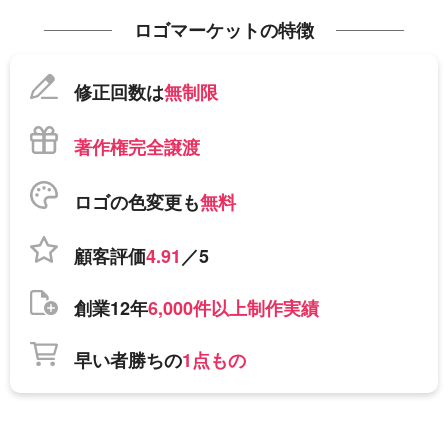
ロゴマーケットの特徴
修正回数は
無制限
著作権完全譲渡
ロゴの色変更も
無料
顧客評価
4.91
／5
創業12年
6,000件以上制作実績
早い者勝ちの
1点もの