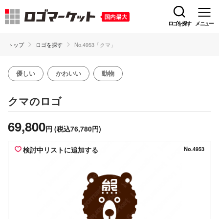
ロゴを探す
メニュー
トップ
ロゴを探す
No.4953「クマ」
優しい
かわいい
動物
のロゴ
クマ
69,800
円
(税込76,780円)
検討中リストに追加する
No.4953