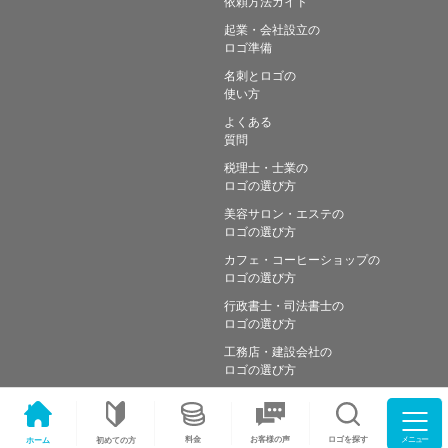
依頼方法ガイド
起業・会社設立の
ロゴ準備
名刺とロゴの
使い方
よくある
質問
税理士・士業の
ロゴの選び方
美容サロン・エステの
ロゴの選び方
カフェ・コーヒーショップの
ロゴの選び方
行政書士・司法書士の
ロゴの選び方
工務店・建設会社の
ロゴの選び方
メニュー
料金
ロゴを探す
お客様の声
ホーム
初めての方
Copyright © Simple works Inc. All Rights Reserved.