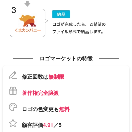
ロゴマーケットの特徴
修正回数は
無制限
著作権完全譲渡
ロゴの色変更も
無料
顧客評価
4.91
／5