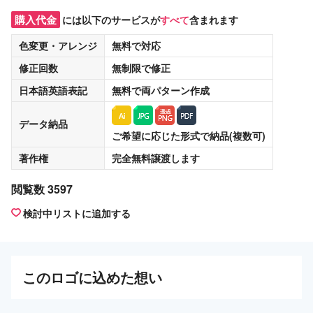
購入代金
には以下のサービスが
すべて
含まれます
色変更・アレンジ
無料
で対応
修正回数
無制限
で修正
日本語英語表記
無料
で両パターン作成
データ納品
ご希望に応じた形式で納品(複数可)
著作権
完全無料譲渡
します
閲覧数 3597
検討中リストに追加する
この
ロゴ
に込めた想い