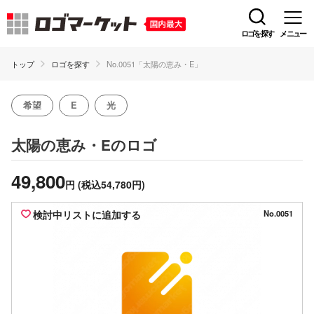
ロゴを探す
メニュー
トップ
ロゴを探す
No.0051「太陽の恵み・E」
希望
E
光
のロゴ
太陽の恵み・E
49,800
円
(税込54,780円)
検討中リストに追加する
No.0051