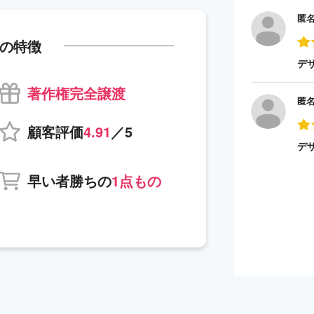
匿
の特徴
デ
著作権完全譲渡
匿
顧客評価
4.91
／5
デ
早い者勝ちの
1点もの