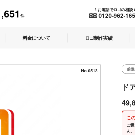
1,651
お電話でロゴの相談
\
0120-962-16
件
料金について
ロゴ制作実績
前進
No.0513
ド
49,
こ
ご購
ん。