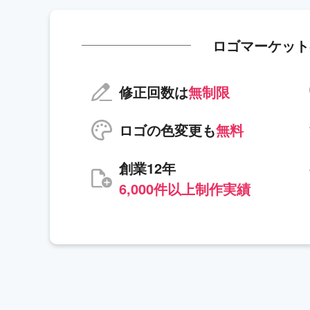
ロゴマーケット
修正回数は
無制限
ロゴの色変更も
無料
創業12年
6,000件以上制作実績