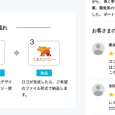
がら、 長く
業、製造系の
した。 ポートフォ
流れ
お客さま
匿
ロ
は
こ
宮
レ
だ