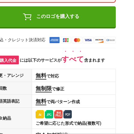
このロゴを購入する
込・クレジット決済対応
すべて
購入代金
には以下のサービスが
含まれます
無料
更・アレンジ
で対応
無制限
回数
で修正
無料
語英語表記
で両パターン作成
タ納品
ご希望に応じた形式で納品(複数可)