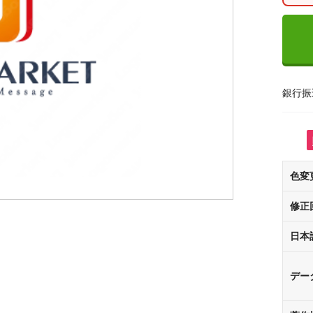
銀行振
色変
修正
日本
デー