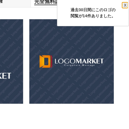
完全無料譲渡
権
します
X
過去30日間にこのロゴの
閲覧が14件ありました。