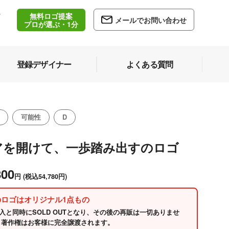
無料ロゴ提案
/
メールでお問い合わせ
5
プロが選ぶ・1分
登録デザイナー
よくある質問
可能性
D
アを開けて、一歩踏み出すのロゴ
800
円
(税込54,780円)
のロゴはオリジナル1点もの
入と同時にSOLD OUTとなり、その後の再販は一切ありませ
 著作権はお客様に完全譲渡されます。