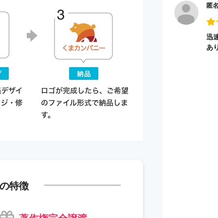
匿
迅
あ
の特徴
著作権完全譲渡