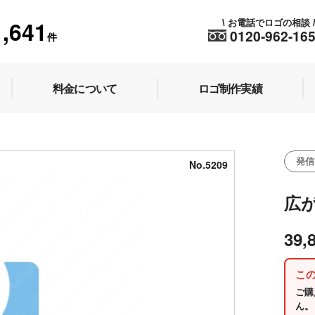
1,641
お電話でロゴの相談
\
0120-962-16
件
料金について
ロゴ制作実績
発信
No.5209
広
39,
こ
ご購
ん。