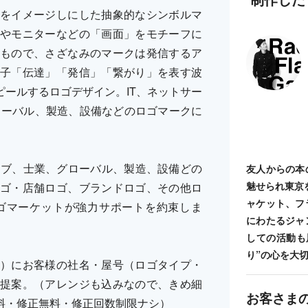
をイメージしにした抽象的なシンボルマ
やモニターなどの「画面」をモチーフに
もので、さざなみのマークは発信するア
子「伝達」「発信」「繋がり」を表す波
ールするロゴデザイン。IT、ネットサー
ローバル、製造、設備などのロゴマークに
ィブ、士業、グローバル、製造、設備どの
友人からの本
魅せられ東京
ゴ・店舗ロゴ、ブランドロゴ、その他ロ
ャケット、フ
ゴマーケットが強力サポートを約束しま
にわたるジャ
しての活動も
り”の心を大
）にお客様の社名・屋号（ロゴタイプ・
提案。（アレンジも込みなので、きめ細
お客さま
料・修正無料・修正回数制限ナシ）