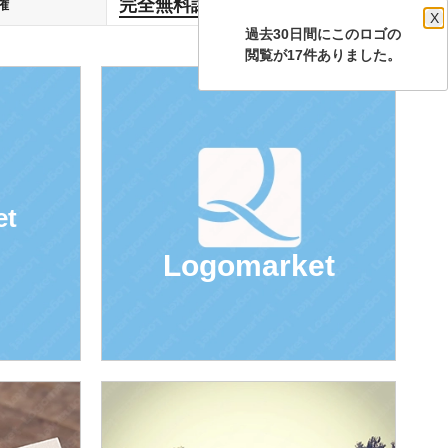
完全無料譲渡
権
します
X
過去30日間にこのロゴの
閲覧が17件ありました。
et
Logomarket