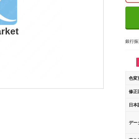
rket
銀行振
色変
修正
日本
デー