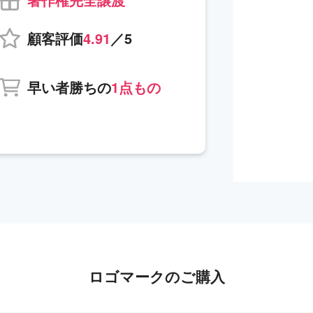
顧客評価
4.91
／5
早い者勝ちの
1点もの
ロゴマークのご購入