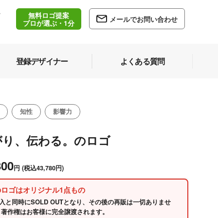
無料ロゴ提案
/
メールでお問い合わせ
5
プロが選ぶ・1分
登録デザイナー
よくある質問
知性
影響力
がり、伝わる。のロゴ
800
円
(税込43,780円)
のロゴはオリジナル1点もの
入と同時にSOLD OUTとなり、その後の再販は一切ありませ
 著作権はお客様に完全譲渡されます。