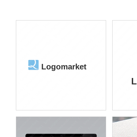
Logomarket
L