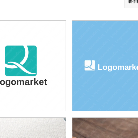
著作
Logomark
ogomarket