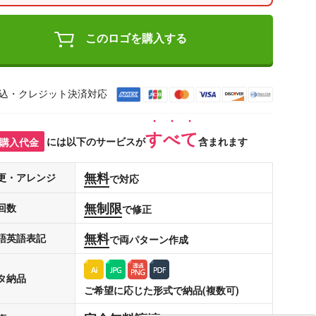
このロゴを購入する
込・クレジット決済対応
すべて
購入代金
には以下のサービスが
含まれます
無料
更・アレンジ
で対応
無制限
回数
で修正
無料
語英語表記
で両パターン作成
タ納品
ご希望に応じた形式で納品(複数可)