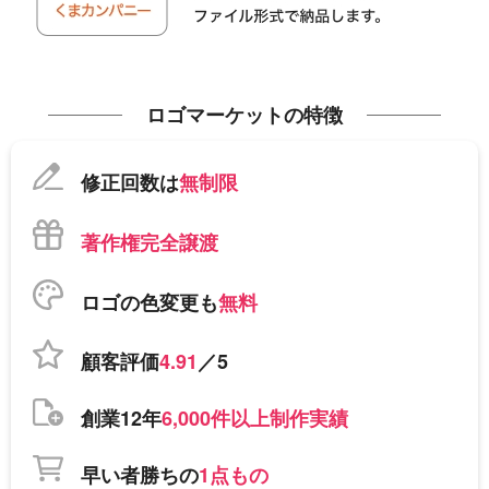
ロゴマーケットの特徴
修正回数は
無制限
著作権完全譲渡
ロゴの色変更も
無料
顧客評価
4.91
／5
創業12年
6,000件以上制作実績
早い者勝ちの
1点もの