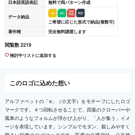
日本語英語表記
無料
で両パターン作成
データ納品
ご希望に応じた形式で納品(複数可)
著作権
完全無料譲渡
します
閲覧数 2219
検討中リストに追加する
この
ロゴ
に込めた想い
アルファベットの「e」（小文字）をモチーフにしたロゴ
マークです。４つ回転させることで、四葉のクローバーや
風車のようなフォルムが浮かび上がり、「人が集う」イメ
ージを表現しています。シンプルでモダン、親しみやすく
明るい印象のロゴマークです。医療や介護福祉、公共施