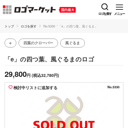
ロゴを探す
メニュー
トップ
ロゴを探す
No.5330「「e」の四つ葉、風ぐるま」
e
四葉のクローバー
風ぐるま
のロゴ
「e」の四つ葉、風ぐるま
29,800
円
(税込32,780円)
検討中リストに追加する
No.5330