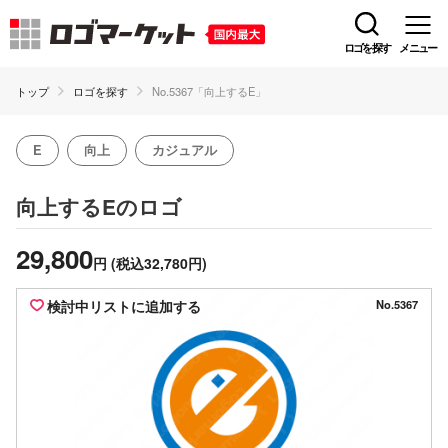
ロゴを探す
メニュー
トップ
ロゴを探す
No.5367「向上するE」
E
向上
カジュアル
のロゴ
向上するE
29,800
円
(税込32,780円)
検討中リストに追加する
No.5367