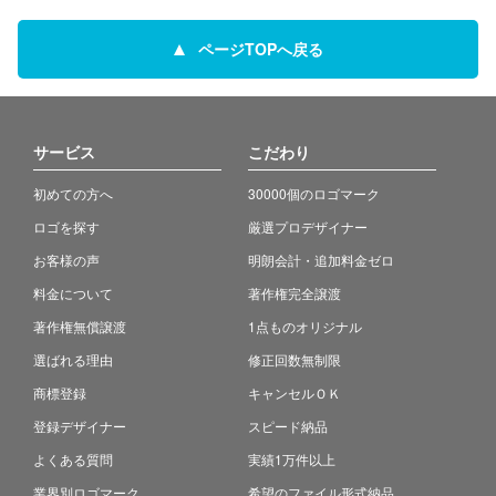
ページTOPへ戻る
サービス
こだわり
初めての方へ
30000個のロゴマーク
ロゴを探す
厳選プロデザイナー
お客様の声
明朗会計・追加料金ゼロ
料金について
著作権完全譲渡
著作権無償譲渡
1点ものオリジナル
選ばれる理由
修正回数無制限
商標登録
キャンセルＯＫ
登録デザイナー
スピード納品
よくある質問
実績1万件以上
業界別ロゴマーク
希望のファイル形式納品