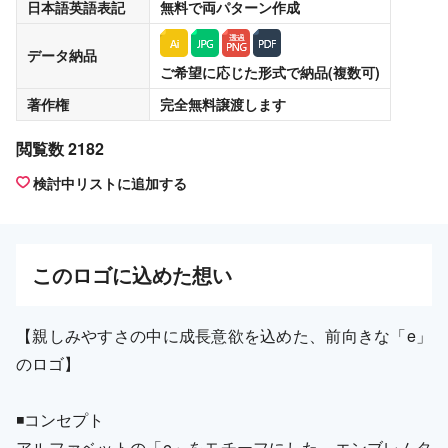
日本語英語表記
無料
で両パターン作成
データ納品
ご希望に応じた形式で納品(複数可)
著作権
完全無料譲渡
します
閲覧数 2182
検討中リストに追加する
この
ロゴ
に込めた想い
【親しみやすさの中に成長意欲を込めた、前向きな「e」
のロゴ】
◾️コンセプト
アルファベットの「e」をモチーフにした、エンブレムタ