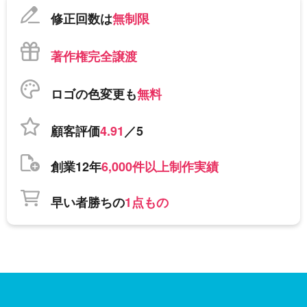
修正回数は
無制限
著作権完全譲渡
ロゴの色変更も
無料
顧客評価
4.91
／5
創業12年
6,000件以上制作実績
早い者勝ちの
1点もの