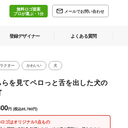
無料ロゴ提案
/
メールでお問い合わせ
5
プロが選ぶ・1分
登録デザイナー
よくある質問
ラクター
かわいい
犬
ちらを見てペロっと舌を出した犬の
ゴ
800
円
(税込65,780円)
のロゴはオリジナル1点もの