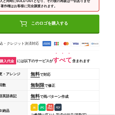
入と同時にSOLD OUTとなり、その後の再販は一切ありませ
 著作権はお客様に完全譲渡されます。
このロゴを購入する
込・クレジット決済対応
すべて
購入代金
には以下のサービスが
含まれます
無料
更・アレンジ
で対応
無制限
回数
で修正
無料
語英語表記
で両パターン作成
タ納品
ご希望に応じた形式で納品(複数可)