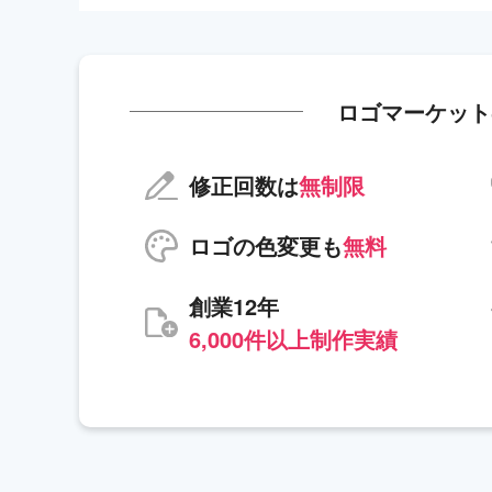
ロゴマーケット
修正回数は
無制限
ロゴの色変更も
無料
創業12年
6,000件以上制作実績