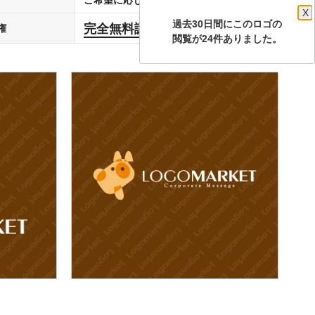
X
過去30日間にこのロゴの
完全無料譲渡
権
します
閲覧が24件ありました。