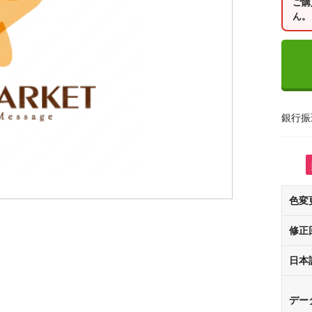
ご購
ん。
銀行振
色変
修正
日本
デー