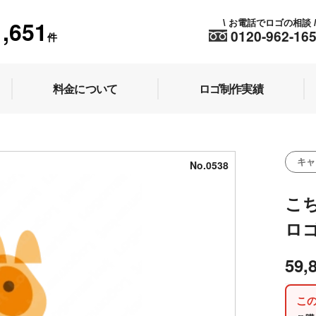
1,651
お電話でロゴの相談
\
0120-962-16
件
料金について
ロゴ制作実績
キャ
No.0538
こ
ロ
59,
こ