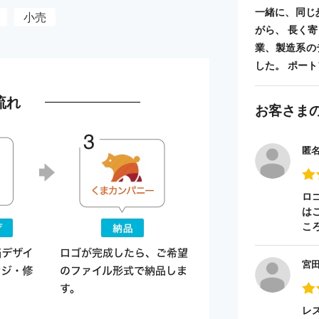
一緒に、同じ
小売
がら、 長く
業、製造系の
した。 ポートフォ
流れ
お客さま
匿
ロ
は
こ
宮
レ