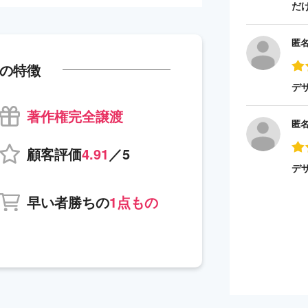
だ
匿
の特徴
デ
著作権完全譲渡
匿
顧客評価
4.91
／5
デ
早い者勝ちの
1点もの