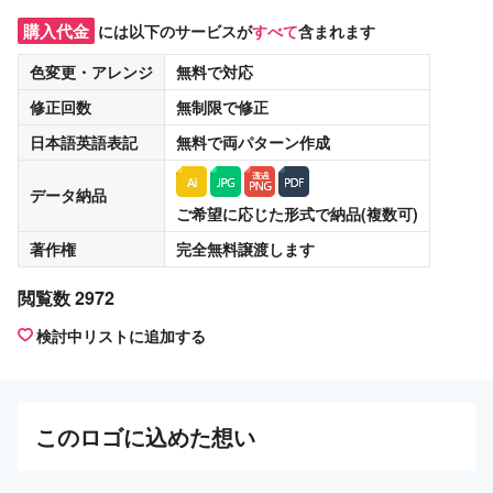
購入代金
には以下のサービスが
すべて
含まれます
色変更・アレンジ
無料
で対応
修正回数
無制限
で修正
日本語英語表記
無料
で両パターン作成
データ納品
ご希望に応じた形式で納品(複数可)
著作権
完全無料譲渡
します
閲覧数 2972
検討中リストに追加する
この
ロゴ
に込めた想い