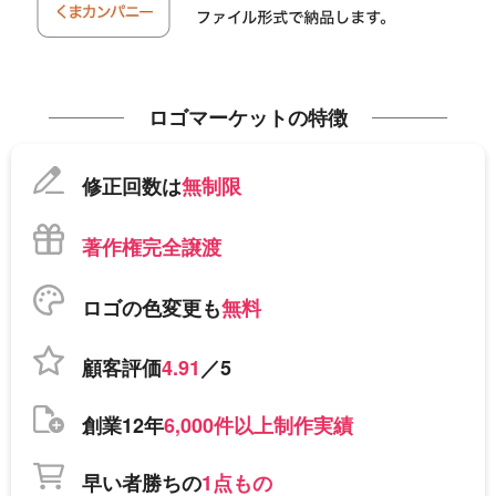
ロゴマーケットの特徴
修正回数は
無制限
著作権完全譲渡
ロゴの色変更も
無料
顧客評価
4.91
／5
創業12年
6,000件以上制作実績
早い者勝ちの
1点もの