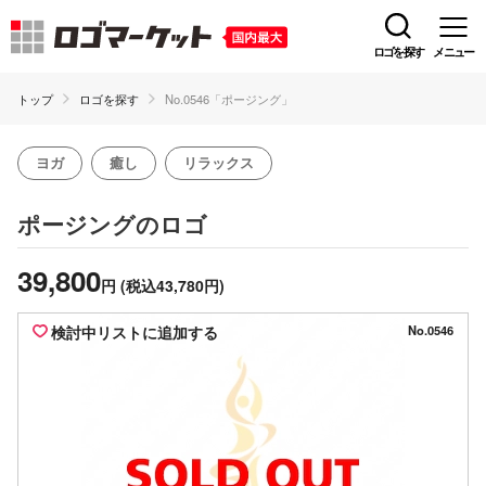
ロゴを探す
メニュー
トップ
ロゴを探す
No.0546「ポージング」
ヨガ
癒し
リラックス
のロゴ
ポージング
39,800
円
(税込43,780円)
検討中リストに追加する
No.0546