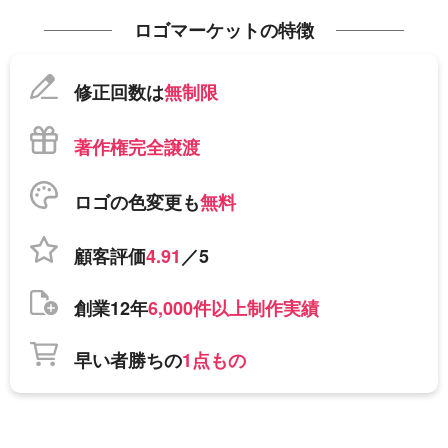
ロゴマーケットの特徴
修正回数は
無制限
著作権完全譲渡
ロゴの色変更も
無料
顧客評価
4.91
／5
創業12年
6,000件以上制作実績
早い者勝ちの
1点もの