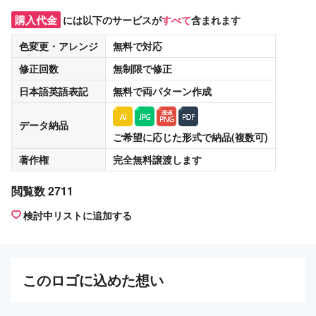
購入代金
には以下のサービスが
すべて
含まれます
色変更・アレンジ
無料
で対応
修正回数
無制限
で修正
日本語英語表記
無料
で両パターン作成
データ納品
ご希望に応じた形式で納品(複数可)
著作権
完全無料譲渡
します
閲覧数 2711
検討中リストに追加する
この
ロゴ
に込めた想い