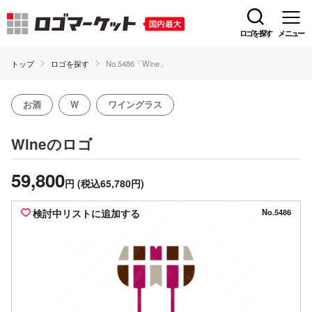
ロゴを探す
メニュー
トップ
ロゴを探す
No.5486「Wine」
お酒
W
ワイングラス
のロゴ
Wine
59,800
円
(税込65,780円)
検討中リストに追加する
No.5486