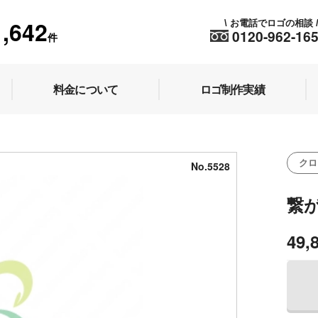
1,642
お電話でロゴの相談
\
0120-962-16
件
料金について
ロゴ制作実績
クロ
No.5528
繋
49,