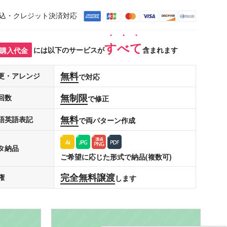
込・クレジット決済対応
すべて
購入代金
には以下のサービスが
含まれます
無料
更・アレンジ
で対応
無制限
回数
で修正
無料
語英語表記
で両パターン作成
タ納品
ご希望に応じた形式で納品(複数可)
完全無料譲渡
権
します