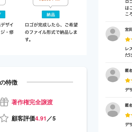
ロ
は
こ
宮
レ
だ
匿
の特徴
デ
著作権完全譲渡
匿
顧客評価
4.91
／5
デ