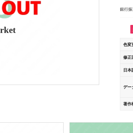
銀行振
rket
色変
修正
日本
デー
著作