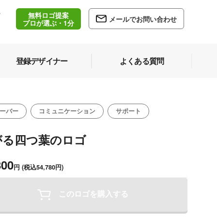
無料ロゴ提案
/
メールでお問い合わせ
5
プロが選ぶ・1分
登録デザイナー
よくある質問
ーバー
コミュニケーション
サポート
がる四つ葉のロゴ
800
円
(税込54,780円)
このロゴを購入する