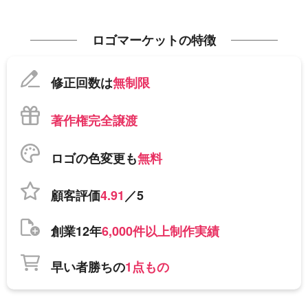
ロゴマーケットの特徴
修正回数は
無制限
著作権完全譲渡
ロゴの色変更も
無料
顧客評価
4.91
／5
創業12年
6,000件以上制作実績
早い者勝ちの
1点もの