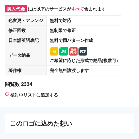
購入代金
には以下のサービスが
すべて
含まれます
色変更・アレンジ
無料
で対応
修正回数
無制限
で修正
日本語英語表記
無料
で両パターン作成
データ納品
ご希望に応じた形式で納品(複数可)
著作権
完全無料譲渡
します
閲覧数 2334
検討中リストに追加する
この
ロゴ
に込めた想い