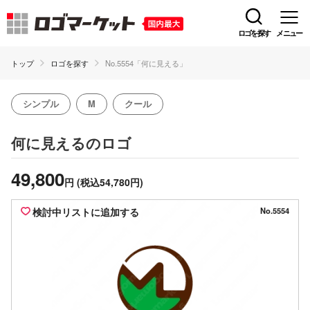
ロゴを探す
メニュー
トップ
ロゴを探す
No.5554「何に見える」
シンプル
M
クール
のロゴ
何に見える
49,800
円
(税込54,780円)
検討中リストに追加する
No.5554