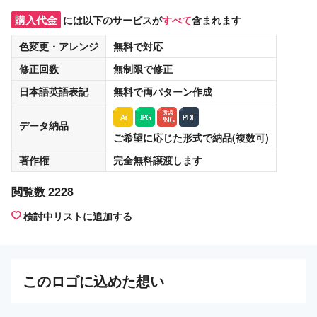
購入代金
には以下のサービスが
すべて
含まれます
色変更・アレンジ
無料
で対応
修正回数
無制限
で修正
日本語英語表記
無料
で両パターン作成
データ納品
ご希望に応じた形式で納品(複数可)
著作権
完全無料譲渡
します
閲覧数 2228
検討中リストに追加する
この
ロゴ
に込めた想い