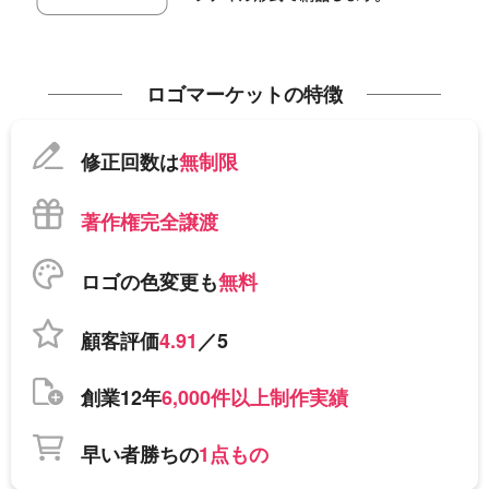
ロゴマーケットの特徴
修正回数は
無制限
著作権完全譲渡
ロゴの色変更も
無料
顧客評価
4.91
／5
創業12年
6,000件以上制作実績
早い者勝ちの
1点もの