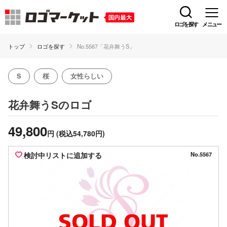
ロゴを探す
メニュー
トップ
ロゴを探す
No.5567「花弁舞うS」
S
桜
女性らしい
のロゴ
花弁舞うS
49,800
円
(税込54,780円)
検討中リストに追加する
No.5567