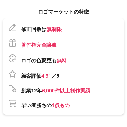
ロゴマーケットの特徴
修正回数は
無制限
著作権完全譲渡
ロゴの色変更も
無料
顧客評価
4.91
／5
創業12年
6,000件以上制作実績
早い者勝ちの
1点もの