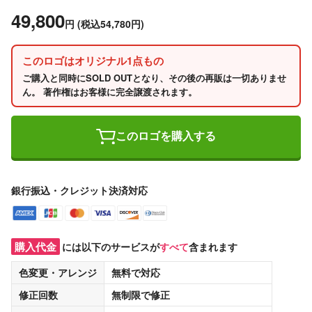
49,800
円
(税込54,780円)
このロゴはオリジナル1点もの
ご購入と同時にSOLD OUTとなり、その後の再販は一切ありませ
ん。 著作権はお客様に完全譲渡されます。
このロゴを購入する
銀行振込・クレジット決済対応
購入代金
には以下のサービスが
すべて
含まれます
色変更・アレンジ
無料
で対応
修正回数
無制限
で修正