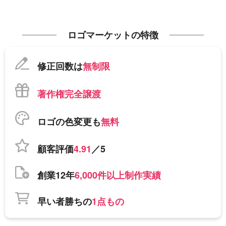
ロゴマーケットの特徴
修正回数は
無制限
著作権完全譲渡
ロゴの色変更も
無料
顧客評価
4.91
／5
創業12年
6,000件以上制作実績
早い者勝ちの
1点もの