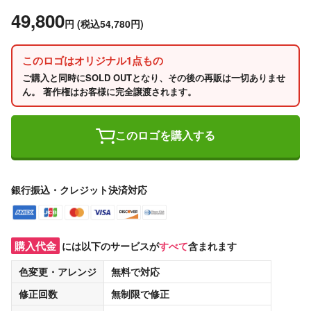
49,800
円
(税込54,780円)
このロゴはオリジナル1点もの
ご購入と同時にSOLD OUTとなり、その後の再販は一切ありませ
ん。 著作権はお客様に完全譲渡されます。
このロゴを購入する
銀行振込・クレジット決済対応
購入代金
には以下のサービスが
すべて
含まれます
色変更・アレンジ
無料
で対応
修正回数
無制限
で修正