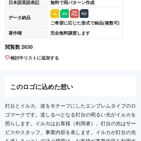
日本語英語表記
無料
で両パターン作成
データ納品
ご希望に応じた形式で納品(複数可)
著作権
完全無料譲渡
します
閲覧数 2630
検討中リストに追加する
この
ロゴ
に込めた想い
灯台とイルカ、波をモチーフにしたエンブレムタイプのロ
ゴマークです。道しるべとなる灯台の明るい光がイルカを
照らします。イルカはお客様（利用者）、灯台の光はサー
ビスやスタッフ、事業内容を表します。イルカが灯台の光
を道しるべとして泳ぐ構図は、お客様が事業内容を利用す