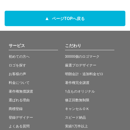
ページTOPへ戻る
サービス
こだわり
初めての方へ
30000個のロゴマーク
ロゴを探す
厳選プロデザイナー
お客様の声
明朗会計・追加料金ゼロ
料金について
著作権完全譲渡
著作権無償譲渡
1点ものオリジナル
選ばれる理由
修正回数無制限
商標登録
キャンセルＯＫ
登録デザイナー
スピード納品
よくある質問
実績1万件以上