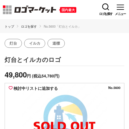
ロゴを探す
メニュー
トップ
ロゴを探す
No.5600「灯台とイルカ」
灯台
イルカ
道標
のロゴ
灯台とイルカ
49,800
円
(税込54,780円)
検討中リストに追加する
No.5600