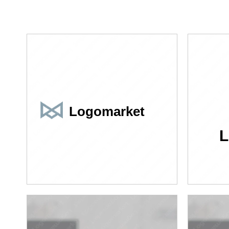
Logomarket
L