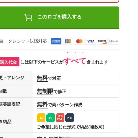
このロゴを購入する
込・クレジット決済対応
すべて
購入代金
には以下のサービスが
含まれます
無料
更・アレンジ
で対応
無制限
回数
で修正
無料
語英語表記
で両パターン作成
タ納品
ご希望に応じた形式で納品(複数可)