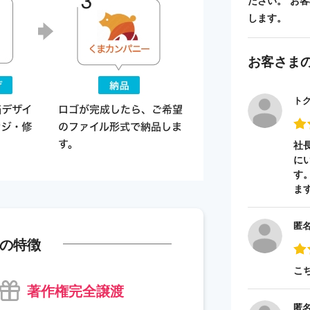
ださい。 お
します。
お客さま
ト
社
に
す
ま
匿
の特徴
こ
著作権完全譲渡
匿