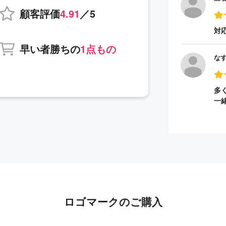
顧客評価
4.91
／5
対
早い者勝ちの
1点もの
な
多
一
ロゴマークのご購入