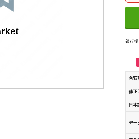
rket
銀行振
色変
修正
日本
デー