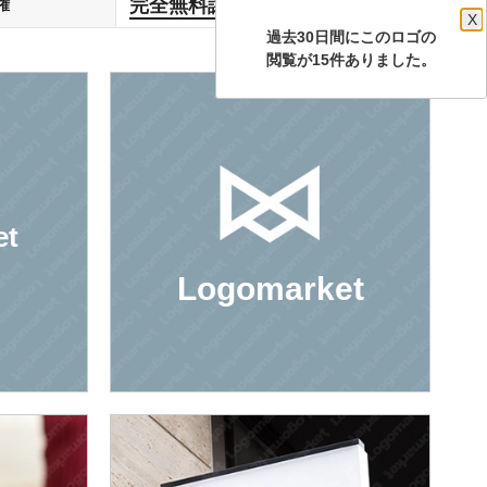
完全無料譲渡
権
します
X
過去30日間にこのロゴの
閲覧が15件ありました。
et
Logomarket