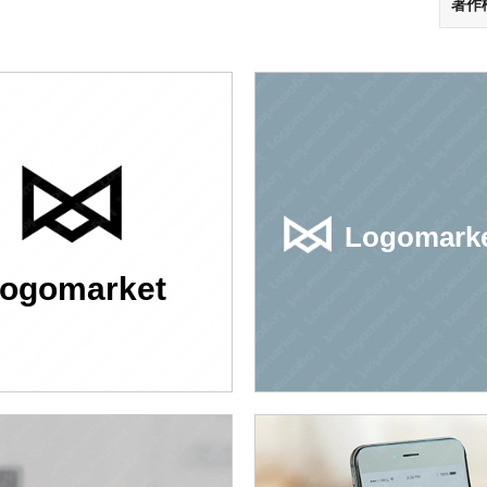
著作
Logomark
ogomarket