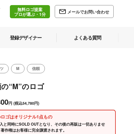
無料ロゴ提案
/
メールでお問い合わせ
5
プロが選ぶ・1分
登録デザイナー
よくある質問
ツ
M
信頼
の“M”のロゴ
800
円
(税込54,780円)
のロゴはオリジナル1点もの
入と同時にSOLD OUTとなり、その後の再販は一切ありませ
 著作権はお客様に完全譲渡されます。