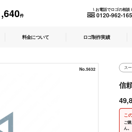
1,640
お電話でロゴの相談
\
0120-962-16
件
料金について
ロゴ制作実績
スー
No.5632
信頼
49,
こ
ご購
ん。