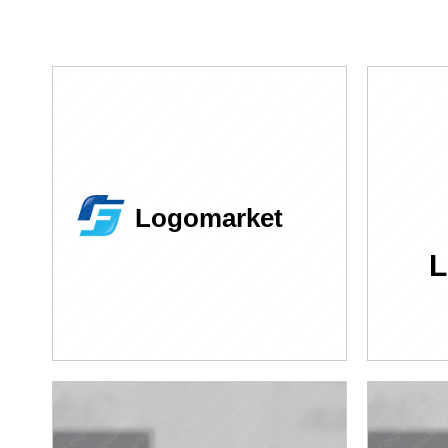
Logomarket
L