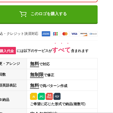
このロゴを購入する
込・クレジット決済対応
すべて
購入代金
には以下のサービスが
含まれます
無料
更・アレンジ
で対応
無制限
回数
で修正
無料
語英語表記
で両パターン作成
タ納品
ご希望に応じた形式で納品(複数可)