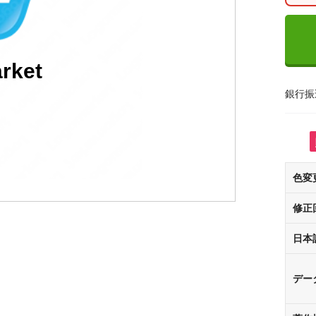
rket
銀行振
色変
修正
日本
デー