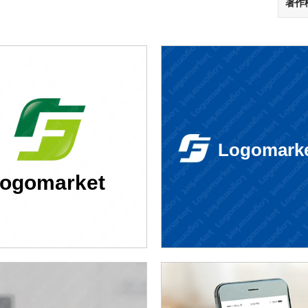
著作
Logomark
ogomarket