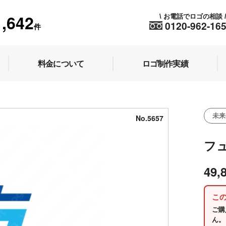
1,642
お電話でロゴの相談
\
0120-962-16
件
料金について
ロゴ制作実績
未来
No.5657
フュ
49,
こ
ご購
ん。