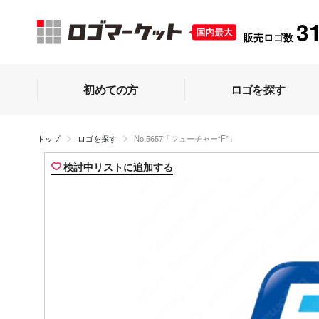
3
販売ロゴ数
初めての方
ロゴを探す
トップ
ロゴを探す
No.5657「フューチャー“F”」
検討中リストに追加する