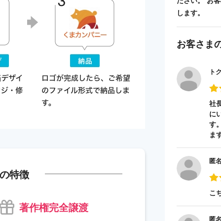
ださい。 お
します。
お客さま
ト
社
に
す
ま
匿
の特徴
こ
著作権完全譲渡
匿