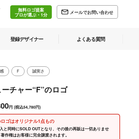
無料ロゴ提案
/
メールでお問い合わせ
5
プロが選ぶ・1分
登録デザイナー
よくある質問
感
F
誠実さ
ーチャー“F”のロゴ
800
円
(税込54,780円)
のロゴはオリジナル1点もの
入と同時にSOLD OUTとなり、その後の再販は一切ありませ
 著作権はお客様に完全譲渡されます。