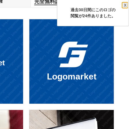
完全無料譲渡
権
します
X
過去30日間にこのロゴの
閲覧が24件ありました。
et
Logomarket