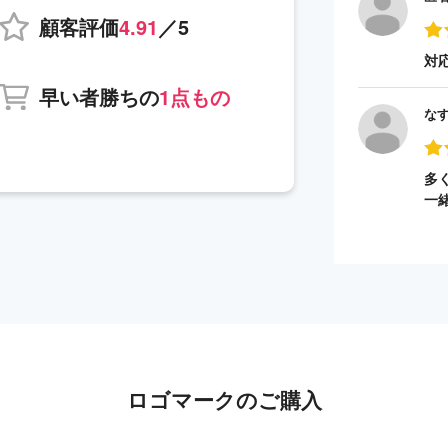
顧客評価
4.91
／5
対
早い者勝ちの
1点もの
な
多
一
ロゴマークのご購入