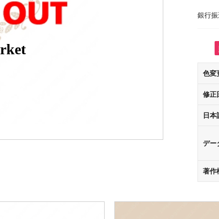
銀行振
rket
色変
修正
日本
デー
著作