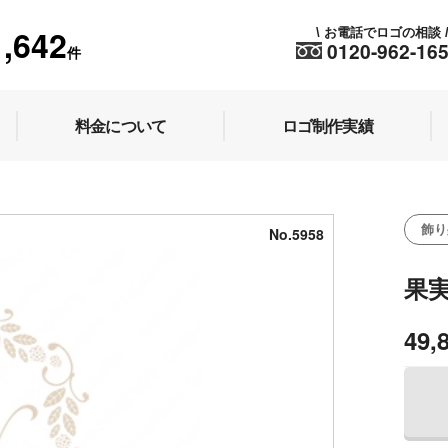
1,642
お電話でロゴの相談
\
0120-962-16
件
料金について
ロゴ制作実績
飾り
No.5958
果
49,