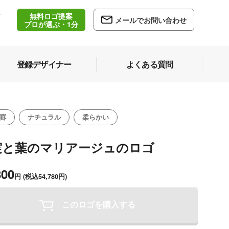
無料ロゴ提案
/
メールでお問い合わせ
5
プロが選ぶ・1分
登録デザイナー
よくある質問
罫
ナチュラル
柔らかい
実と葉のマリアージュのロゴ
800
円
(税込54,780円)
このロゴを購入する