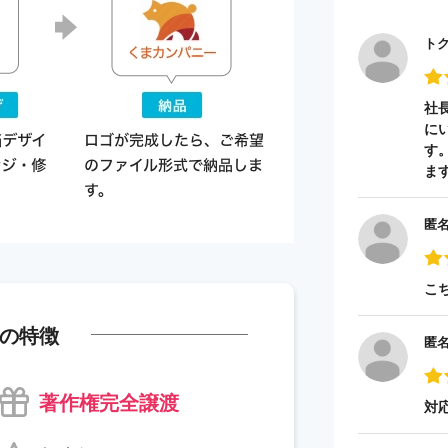
ト
社
に
す
ま
匿
こ
の特徴
匿
著作権完全譲渡
対