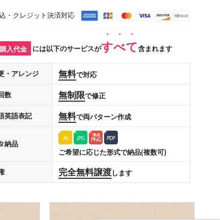
込・クレジット決済対応
すべて
購入代金
には以下のサービスが
含まれます
無料
更・アレンジ
で対応
無制限
回数
で修正
無料
語英語表記
で両パターン作成
タ納品
ご希望に応じた形式で納品(複数可)
完全無料譲渡
権
します