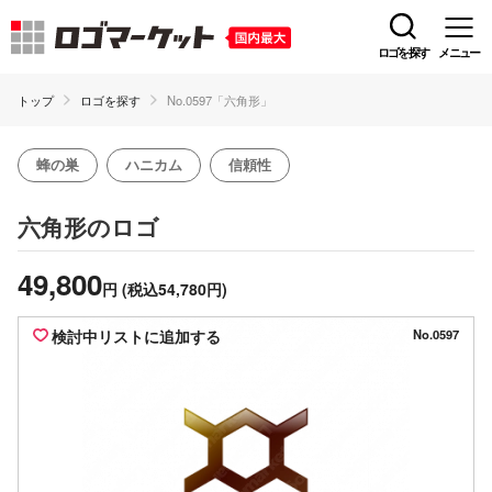
ロゴを探す
メニュー
トップ
ロゴを探す
No.0597「六角形」
蜂の巣
ハニカム
信頼性
のロゴ
六角形
49,800
円
(税込54,780円)
検討中リストに追加する
No.0597