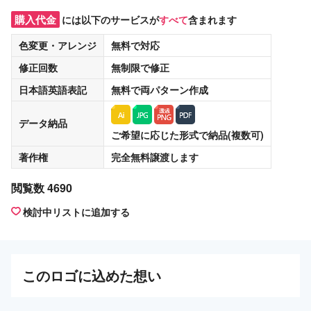
購入代金
には以下のサービスが
すべて
含まれます
色変更・アレンジ
無料
で対応
修正回数
無制限
で修正
日本語英語表記
無料
で両パターン作成
データ納品
ご希望に応じた形式で納品(複数可)
著作権
完全無料譲渡
します
閲覧数 4690
検討中リストに追加する
この
ロゴ
に込めた想い