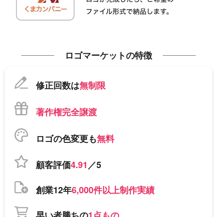
ロゴマーケットの特徴
修正回数は
無制限
著作権完全譲渡
ロゴの色変更も
無料
顧客評価
4.91
／5
創業12年
6,000件以上制作実績
早い者勝ちの
1点もの