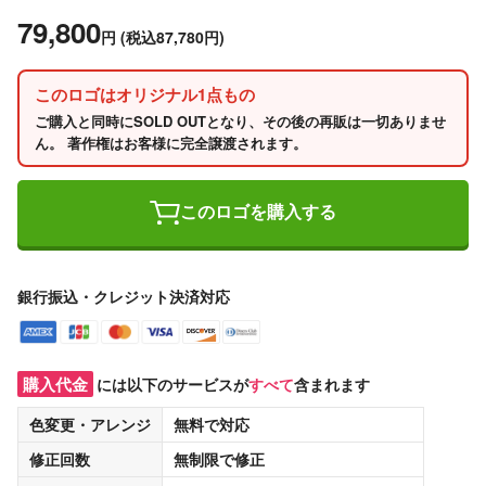
79,800
円
(税込87,780円)
このロゴはオリジナル1点もの
ご購入と同時にSOLD OUTとなり、その後の再販は一切ありませ
ん。 著作権はお客様に完全譲渡されます。
このロゴを購入する
銀行振込・クレジット決済対応
購入代金
には以下のサービスが
すべて
含まれます
色変更・アレンジ
無料
で対応
修正回数
無制限
で修正