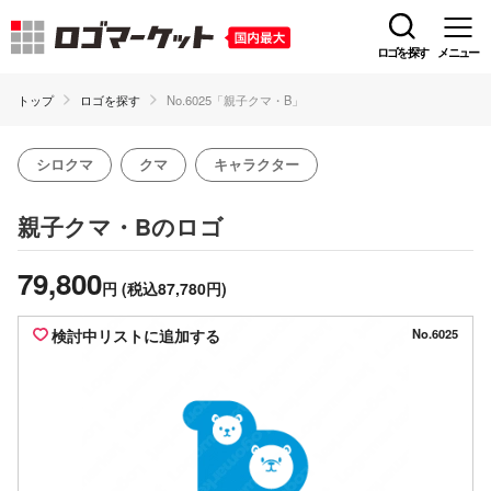
ロゴを探す
メニュー
トップ
ロゴを探す
No.6025「親子クマ・B」
シロクマ
クマ
キャラクター
のロゴ
親子クマ・B
79,800
円
(税込87,780円)
検討中リストに追加する
No.6025