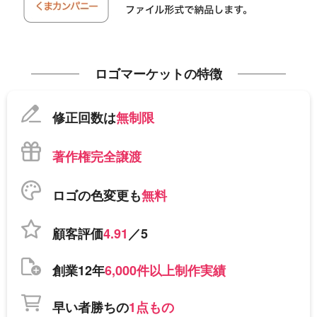
ロゴマーケットの特徴
修正回数は
無制限
著作権完全譲渡
ロゴの色変更も
無料
顧客評価
4.91
／5
創業12年
6,000件以上制作実績
早い者勝ちの
1点もの