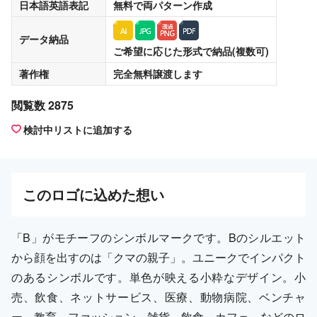
日本語英語表記
無料
で両パターン作成
データ納品
ご希望に応じた形式で納品(複数可)
著作権
完全無料譲渡
します
閲覧数 2875
検討中リストに追加する
この
ロゴ
に込めた想い
「B」がモチーフのシンボルマークです。Bのシルエット
から顔を出すのは「クマの親子」。ユニークでインパクト
のあるシンボルです。単色が映える小粋なデザイン。小
売、飲食、ネットサービス、医療、動物病院、ベンチャ
ー、教育、ファッション、雑貨、飲食、カフェ、などのロ