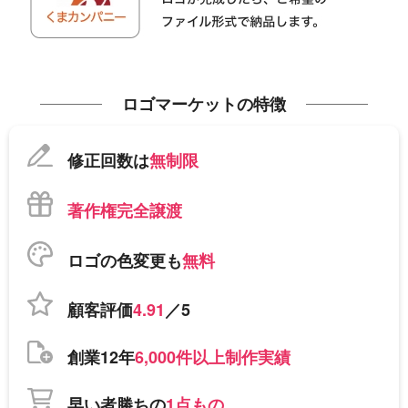
ロゴマーケットの特徴
修正回数は
無制限
著作権完全譲渡
ロゴの色変更も
無料
顧客評価
4.91
／5
創業12年
6,000件以上制作実績
早い者勝ちの
1点もの