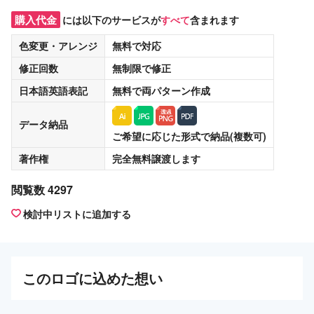
購入代金
には以下のサービスが
すべて
含まれます
色変更・アレンジ
無料
で対応
修正回数
無制限
で修正
日本語英語表記
無料
で両パターン作成
データ納品
ご希望に応じた形式で納品(複数可)
著作権
完全無料譲渡
します
閲覧数 4297
検討中リストに追加する
この
ロゴ
に込めた想い