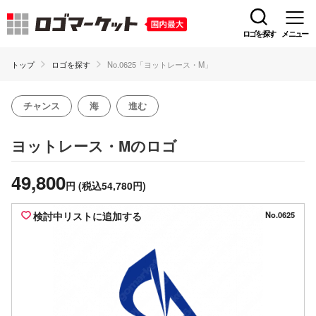
ロゴを探す
メニュー
トップ
ロゴを探す
No.0625「ヨットレース・M」
チャンス
海
進む
のロゴ
ヨットレース・M
49,800
円
(税込54,780円)
検討中リストに追加する
No.0625