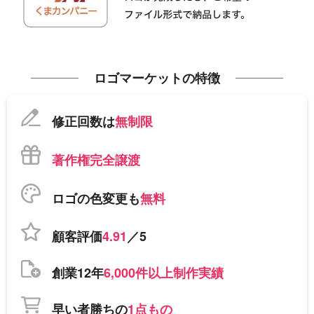
ロゴマーケットの特徴
修正回数は
無制限
著作権完全譲渡
ロゴの色変更も
無料
顧客評価
4.91
／5
創業12年
6,000件以上制作実績
早い者勝ちの
1点もの