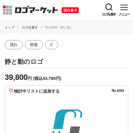
ロゴを探す
メニュー
トップ
ロゴを探す
No.6393「静と動」
流れ
前進
C
のロゴ
静と動
39,800
円
(税込43,780円)
検討中リストに追加する
No.6393