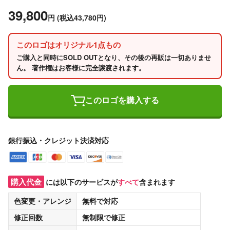
39,800
円
(税込43,780円)
このロゴはオリジナル1点もの
ご購入と同時にSOLD OUTとなり、その後の再販は一切ありませ
ん。 著作権はお客様に完全譲渡されます。
このロゴを購入する
銀行振込・クレジット決済対応
購入代金
には以下のサービスが
すべて
含まれます
色変更・アレンジ
無料
で対応
修正回数
無制限
で修正