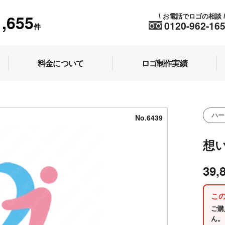
1,655
お電話でロゴの相談
\
0120-962-16
件
料金について
ロゴ制作実績
ハー
No.6439
想
39,
こ
ご購
ん。