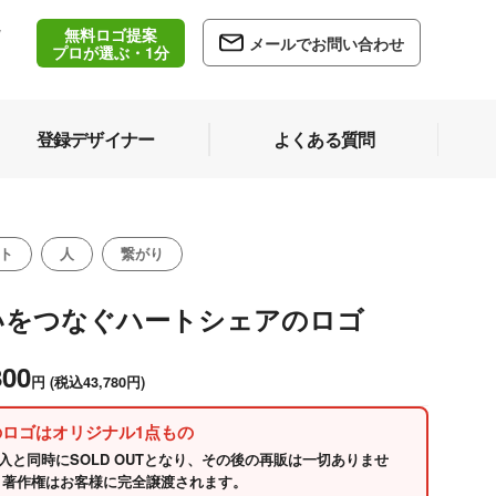
無料ロゴ提案
/
メールでお問い合わせ
5
プロが選ぶ・1分
登録デザイナー
よくある質問
ト
人
繋がり
いをつなぐハートシェアのロゴ
800
円
(税込43,780円)
のロゴはオリジナル1点もの
入と同時にSOLD OUTとなり、その後の再販は一切ありませ
 著作権はお客様に完全譲渡されます。