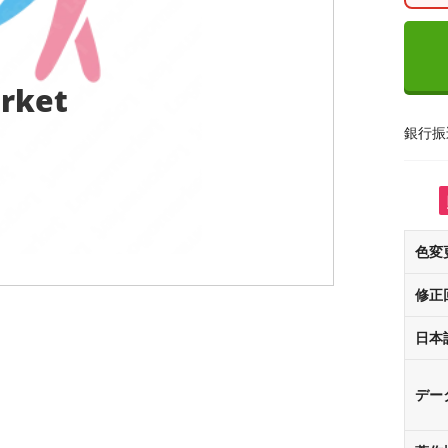
rket
銀行振
色変
修正
日本
デー