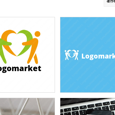
著作
Logomar
ogomarket