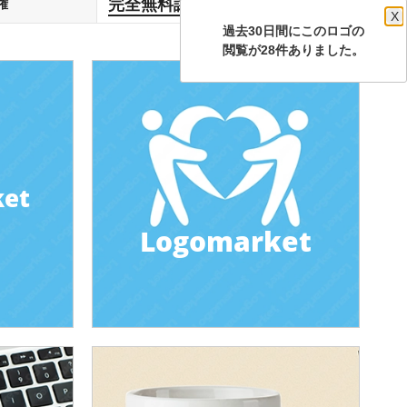
完全無料譲渡
権
します
X
過去30日間にこのロゴの
閲覧が28件ありました。
ket
Logomarket