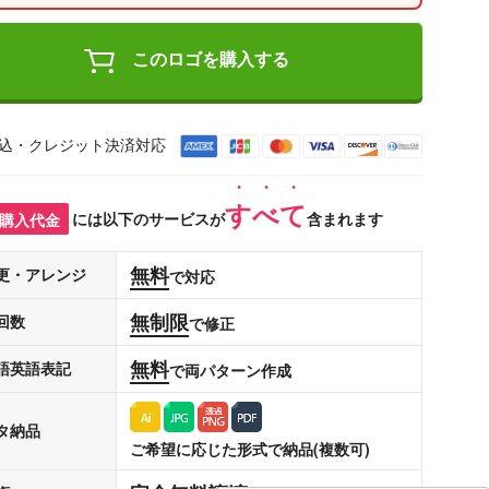
このロゴを購入する
込・クレジット決済対応
すべて
購入代金
には以下のサービスが
含まれます
無料
更・アレンジ
で対応
無制限
回数
で修正
無料
語英語表記
で両パターン作成
タ納品
ご希望に応じた形式で納品(複数可)