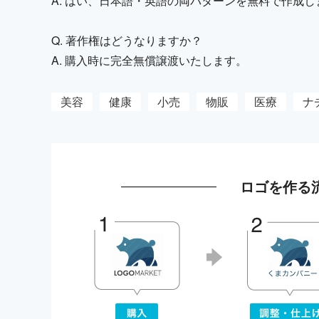
A. はい、日本語・英語の両パターンを無料で作成し
Q. 著作権はどうなりますか？
A. 購入時に完全無償譲渡いたします。
美容
健康
小売
物販
医療
ナ
ロゴを作る