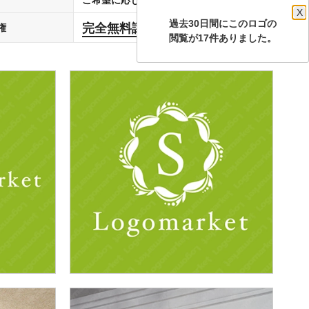
X
過去30日間にこのロゴの
完全無料譲渡
権
します
閲覧が17件ありました。