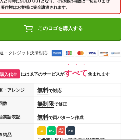
入と同時にSOLD OUTとなり、その後の再販は一切ありませ
 著作権はお客様に完全譲渡されます。
このロゴを購入する
込・クレジット決済対応
すべて
購入代金
には以下のサービスが
含まれます
無料
更・アレンジ
で対応
無制限
回数
で修正
無料
語英語表記
で両パターン作成
タ納品
ご希望に応じた形式で納品(複数可)