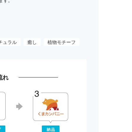
ます。
チュラル
癒し
植物モチーフ
流れ