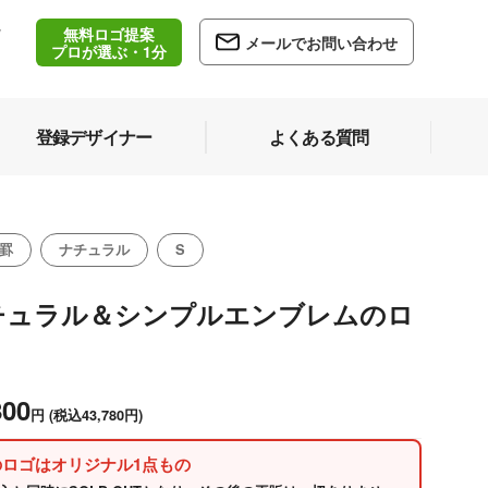
無料ロゴ提案
/
メールでお問い合わせ
5
プロが選ぶ・1分
登録デザイナー
よくある質問
罫
ナチュラル
S
チュラル＆シンプルエンブレムのロ
800
円
(税込43,780円)
のロゴはオリジナル1点もの