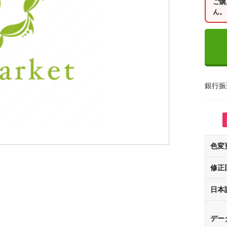
ご購
ん。
銀行振
色変
修正
日本
デー