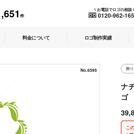
1,651
お電話でロゴの相談
\
0120-962-16
件
料金について
ロゴ制作実績
飾り
No.6595
ナ
ゴ
39,
こ