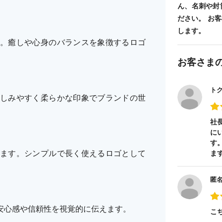
ん、名刺や封
ださい。 お
します。
。癒しや心身のバランスを象徴するロゴ
お客さま
ト
しみやすく柔らかな印象でブランドの世
社
に
す
ます。シンプルで長く使えるロゴとして
ま
匿
安心感や信頼性を視覚的に伝えます。
こ