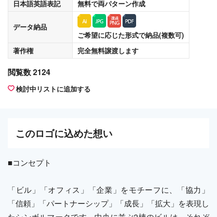
日本語英語表記
無料
で両パターン作成
データ納品
ご希望に応じた形式で納品(複数可)
著作権
完全無料譲渡
します
閲覧数 2124
検討中リストに追加する
この
ロゴ
に込めた想い
■コンセプト
「ビル」「オフィス」「企業」をモチーフに、「協力」
「信頼」「パートナーシップ」「成長」「拡大」を表現し
たシンボルマークです。中央に並ぶ2棟のビルは、それぞ