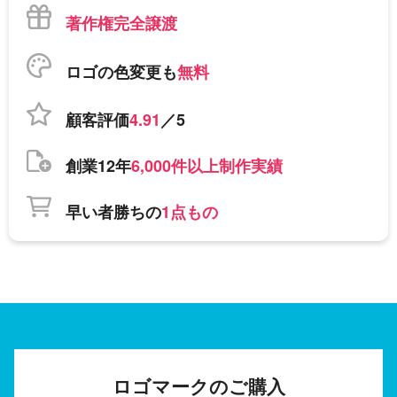
著作権完全譲渡
ロゴの色変更も
無料
顧客評価
4.91
／5
創業12年
6,000件以上制作実績
早い者勝ちの
1点もの
ロゴマークのご購入