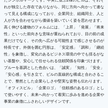
れが独立した存在でありながら、同じ方向へ向かって連な
って見える構成になっており、企業同士、組織同士、人と
人が力を合わせながら価値を築いていく姿を思わせます。
高く伸びる建物のフォルムには、「上昇」「発展」「将来
性」といった前向きな意味が重ねられており、目の前の成
果だけでなく、その先へ広がる可能性まで感じさせるのが
特長です。外側を囲む円形は、「安定感」「調和」「継続
性」を象徴し、変化のあるビジネス環境の中でも揺るがな
い基盤や、安心して任せられる信頼関係を印象づけます。
ブルーを基調とした色合いは、「誠実」「知性」「安全」
「安心感」を引き立て、ビルの直線的な構成と合わさるこ
とで、整然とした企業らしさや堅実な姿勢も伝わります。
「オフィスビル」「企業ロゴ」「信頼感のあるロゴ」とし
て使いやすく、未来へ向かって着実に歩みを進める企業や
事業の象徴にふさわしいデザインです。