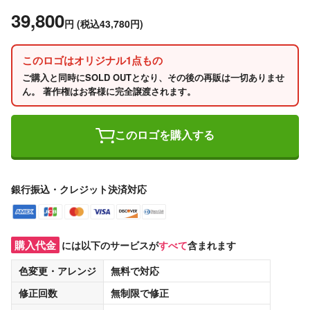
39,800
円
(税込43,780円)
このロゴはオリジナル1点もの
ご購入と同時にSOLD OUTとなり、その後の再販は一切ありませ
ん。 著作権はお客様に完全譲渡されます。
このロゴを購入する
銀行振込・クレジット決済対応
購入代金
には以下のサービスが
すべて
含まれます
色変更・アレンジ
無料
で対応
修正回数
無制限
で修正