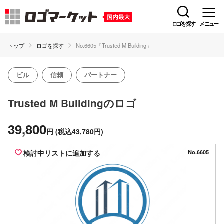
ロゴを探す
メニュー
トップ
ロゴを探す
No.6605「Trusted M Building」
ビル
信頼
パートナー
のロゴ
Trusted M Building
39,800
円
(税込43,780円)
検討中リストに追加する
No.6605