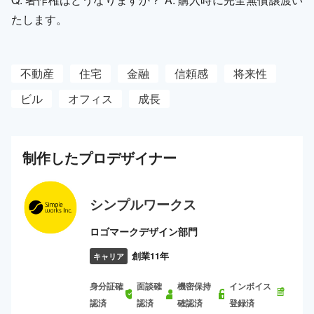
たします。
不動産
住宅
金融
信頼感
将来性
ビル
オフィス
成長
制作した
プロ
デザイナー
シンプルワークス
ロゴマークデザイン部門
創業11年
キャリア
身分証確
面談確
機密保持
インボイス
認済
認済
確認済
登録済