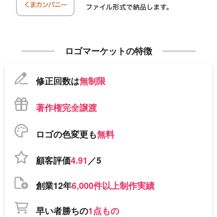
ロゴマーケットの特徴
修正回数は
無制限
著作権完全譲渡
ロゴの色変更も
無料
顧客評価
4.91
／5
創業12年
6,000件以上制作実績
早い者勝ちの
1点もの