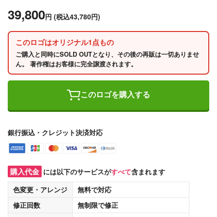
39,800
円
(税込43,780円)
このロゴはオリジナル1点もの
ご購入と同時にSOLD OUTとなり、その後の再販は一切ありませ
ん。 著作権はお客様に完全譲渡されます。
このロゴを購入する
銀行振込・クレジット決済対応
購入代金
には以下のサービスが
すべて
含まれます
色変更・アレンジ
無料
で対応
修正回数
無制限
で修正