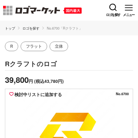
ロゴを探す
メニュー
トップ
ロゴを探す
No.6700「Rクラフト」
R
フラット
立体
のロゴ
Rクラフト
39,800
円
(税込43,780円)
検討中リストに追加する
No.6700