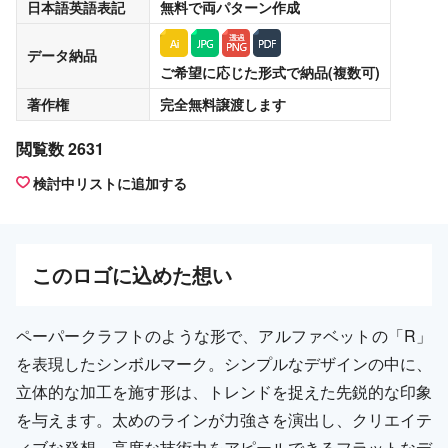
日本語英語表記
無料
で両パターン作成
データ納品
ご希望に応じた形式で納品(複数可)
著作権
完全無料譲渡
します
閲覧数 2631
検討中リストに追加する
この
ロゴ
に込めた想い
ペーパークラフトのような形で、アルファベットの「R」
を表現したシンボルマーク。シンプルなデザインの中に、
立体的な加工を施す形は、トレンドを捉えた先鋭的な印象
を与えます。太めのラインが力強さを演出し、クリエイテ
ィブな発想、高度な技術力をアピールできるフラットなデ