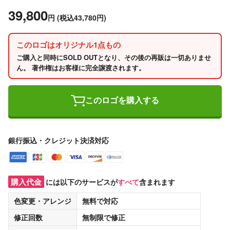
39,800
円
(税込43,780円)
このロゴはオリジナル1点もの
ご購入と同時にSOLD OUTとなり、その後の再販は一切ありませ
ん。 著作権はお客様に完全譲渡されます。
このロゴを購入する
銀行振込・クレジット決済対応
購入代金
には以下のサービスが
すべて
含まれます
色変更・アレンジ
無料
で対応
修正回数
無制限
で修正