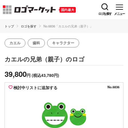
ロゴを探す
メニュー
トップ
ロゴを探す
No.6836「カエルの兄弟（親子）」
カエル
歯科
キャラクター
のロゴ
カエルの兄弟（親子）
39,800
円
(税込43,780円)
検討中リストに追加する
No.6836