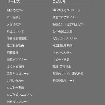
サービス
こだわり
初めての方へ
30000個のロゴマーク
ロゴを探す
厳選プロデザイナー
お客様の声
明朗会計・追加料金ゼロ
料金について
著作権完全譲渡
著作権無償譲渡
1点ものオリジナル
選ばれる理由
修正回数無制限
商標登録
キャンセルＯＫ
登録デザイナー
スピード納品
よくある質問
実績1万件以上
業界別ロゴマーク
希望のファイル形式納品
お問い合わせ
商標登録サポート
ロゴ制作実績
ロゴ作成マニュアル
無料ダウンロード