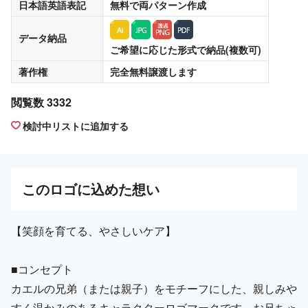
日本語英語表記
無料
で両パターン作成
データ納品
ご希望に応じた形式で納品(複数可)
著作権
完全無料譲渡
します
閲覧数 3332
検討中リストに追加する
この
ロゴ
に込めた想い
【笑顔を育てる、やさしいケア】
■コンセプト
カエルの兄弟（または親子）をモチーフにした、親しみや
すく温かみのあるキャラクターロゴマークです。お兄ちゃ