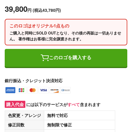
39,800
円
(税込43,780円)
このロゴはオリジナル1点もの
ご購入と同時にSOLD OUTとなり、その後の再販は一切ありませ
ん。 著作権はお客様に完全譲渡されます。
このロゴを購入する
銀行振込・クレジット決済対応
購入代金
には以下のサービスが
すべて
含まれます
色変更・アレンジ
無料
で対応
修正回数
無制限
で修正