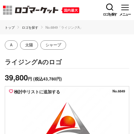
ロゴを探す
メニュー
トップ
ロゴを探す
No.6849「ライジングA」
A
太陽
シャープ
のロゴ
ライジングA
39,800
円
(税込43,780円)
検討中リストに追加する
No.6849