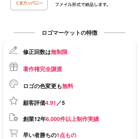
ロゴマーケットの特徴
修正回数は
無制限
著作権完全譲渡
ロゴの色変更も
無料
顧客評価
4.91
／5
創業12年
6,000件以上制作実績
早い者勝ちの
1点もの