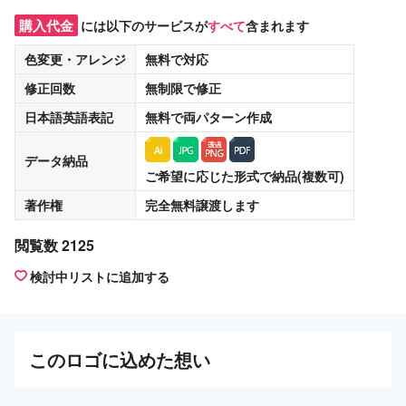
購入代金
には以下のサービスが
すべて
含まれます
色変更・アレンジ
無料
で対応
修正回数
無制限
で修正
日本語英語表記
無料
で両パターン作成
データ納品
ご希望に応じた形式で納品(複数可)
著作権
完全無料譲渡
します
閲覧数 2125
検討中リストに追加する
この
ロゴ
に込めた想い