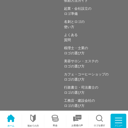
依頼方法ガイド
起業・会社設立の
ロゴ準備
名刺とロゴの
使い方
よくある
質問
税理士・士業の
ロゴの選び方
美容サロン・エステの
ロゴの選び方
カフェ・コーヒーショップの
ロゴの選び方
行政書士・司法書士の
ロゴの選び方
工務店・建設会社の
ロゴの選び方
メニュー
料金
ロゴを探す
お客様の声
ホーム
初めての方
Copyright © Simple works Inc. All Rights Reserved.