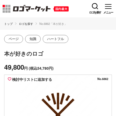
ロゴを探す
メニュー
トップ
ロゴを探す
No.6862「本が好き」
ページ
知識
ハートフル
のロゴ
本が好き
49,800
円
(税込54,780円)
検討中リストに追加する
No.6862