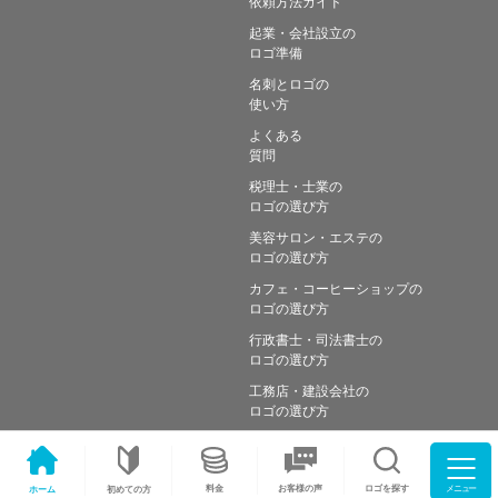
依頼方法ガイド
起業・会社設立の
ロゴ準備
名刺とロゴの
使い方
よくある
質問
税理士・士業の
ロゴの選び方
美容サロン・エステの
ロゴの選び方
カフェ・コーヒーショップの
ロゴの選び方
行政書士・司法書士の
ロゴの選び方
工務店・建設会社の
ロゴの選び方
メニュー
料金
ロゴを探す
お客様の声
ホーム
初めての方
Copyright © Simple works Inc. All Rights Reserved.