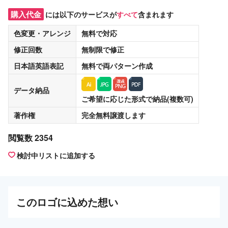
購入代金
には以下のサービスが
すべて
含まれます
色変更・アレンジ
無料
で対応
修正回数
無制限
で修正
日本語英語表記
無料
で両パターン作成
データ納品
ご希望に応じた形式で納品(複数可)
著作権
完全無料譲渡
します
閲覧数 2354
検討中リストに追加する
この
ロゴ
に込めた想い