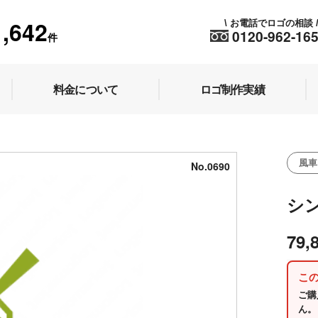
1,642
お電話でロゴの相談
\
0120-962-16
件
料金について
ロゴ制作実績
風車
No.0690
シ
79,
こ
ご購
ん。