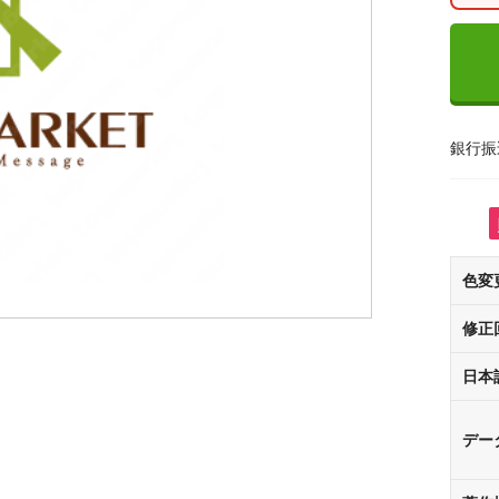
銀行振
色変
修正
日本
デー