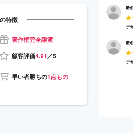
匿
の特徴
デ
著作権完全譲渡
匿
顧客評価
4.91
／5
デ
早い者勝ちの
1点もの