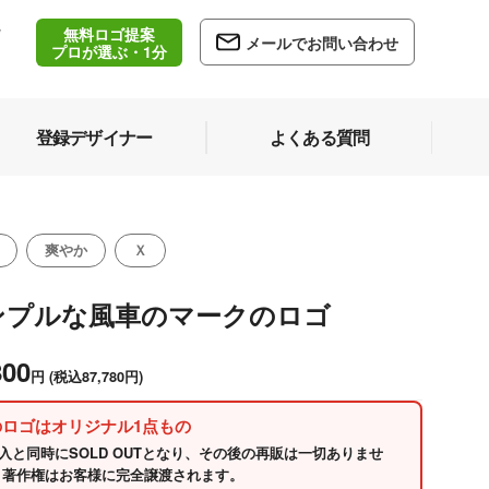
無料ロゴ提案
/
メールでお問い合わせ
5
プロが選ぶ・1分
登録デザイナー
よくある質問
爽やか
Ｘ
ンプルな風車のマークのロゴ
800
円
(税込87,780円)
のロゴはオリジナル1点もの
入と同時にSOLD OUTとなり、その後の再販は一切ありませ
 著作権はお客様に完全譲渡されます。