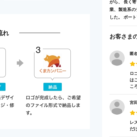
がら、 長く
業、製造系の
した。 ポートフォ
流れ
お客さま
匿
ロ
は
こ
宮
レ
だ