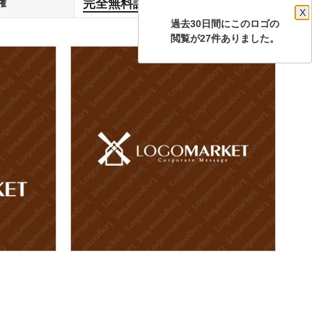
完全無料譲渡
権
します
X
過去30日間にこのロゴの
閲覧が27件ありました。