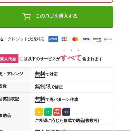
このロゴを購入する
込・クレジット決済対応
すべて
購入代金
には以下のサービスが
含まれます
無料
更・アレンジ
で対応
無制限
回数
で修正
無料
語英語表記
で両パターン作成
タ納品
ご希望に応じた形式で納品(複数可)