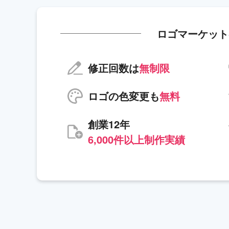
ロゴマーケット
修正回数は
無制限
ロゴの色変更も
無料
創業12年
6,000件以上制作実績