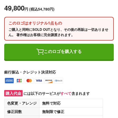
49,800
円
(税込54,780円)
このロゴはオリジナル1点もの
ご購入と同時にSOLD OUTとなり、その後の再販は一切ありませ
ん。 著作権はお客様に完全譲渡されます。
このロゴを購入する
銀行振込・クレジット決済対応
購入代金
には以下のサービスが
すべて
含まれます
色変更・アレンジ
無料
で対応
修正回数
無制限
で修正