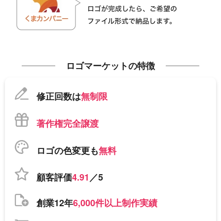
ロゴマーケットの特徴
修正回数は
無制限
著作権完全譲渡
ロゴの色変更も
無料
顧客評価
4.91
／5
創業12年
6,000件以上制作実績