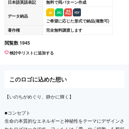
日本語英語表記
無料
で両パターン作成
データ納品
ご希望に応じた形式で納品(複数可)
著作権
完全無料譲渡
します
閲覧数 1945
検討中リストに追加する
この
ロゴ
に込めた想い
【いのちがめぐり、静かに輝く】
■コンセプト
生命の本質的なエネルギーと神秘性をテーマにデザインさ
れたロゴマークです。フォルムは「雫」や「細胞」を想起