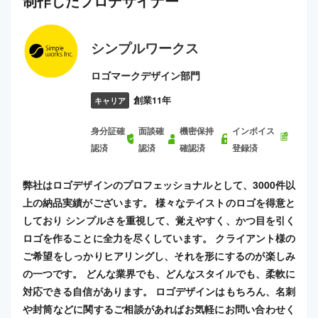
制作した
プロ
デザイナー
シンプルワークス
ロゴマークデザイン部門
創業11年
キャリア
身分証確
面談確
機密保持
インボイス
認済
認済
確認済
登録済
弊社はロゴデザインのプロフェッショナルとして、3000件以
上の納品実績がございます。 様々なテイストのロゴを得意と
しており シンプルさを重視して、覚えやすく、かつ目を引く
ロゴを作ることに全力を尽くしています。 クライアント様の
ご希望をしっかりヒアリングし、それを形にするのが楽しみ
の一つです。 どんな業界でも、どんなスタイルでも、柔軟に
対応できる自信があります。 ロゴデザインはもちろん、名刺
や封筒などに関するご相談があればお気軽にお問い合わせく