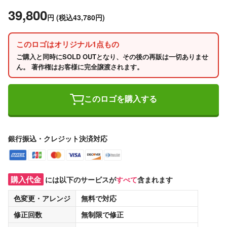
39,800
円
(税込43,780円)
このロゴはオリジナル1点もの
ご購入と同時にSOLD OUTとなり、その後の再販は一切ありませ
ん。 著作権はお客様に完全譲渡されます。
このロゴを購入する
銀行振込・クレジット決済対応
購入代金
には以下のサービスが
すべて
含まれます
色変更・アレンジ
無料
で対応
修正回数
無制限
で修正