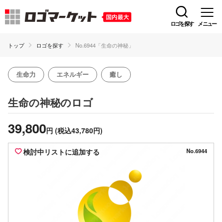
ロゴを探す
メニュー
トップ
ロゴを探す
No.6944「生命の神秘」
生命力
エネルギー
癒し
のロゴ
生命の神秘
39,800
円
(税込43,780円)
検討中リストに追加する
No.6944