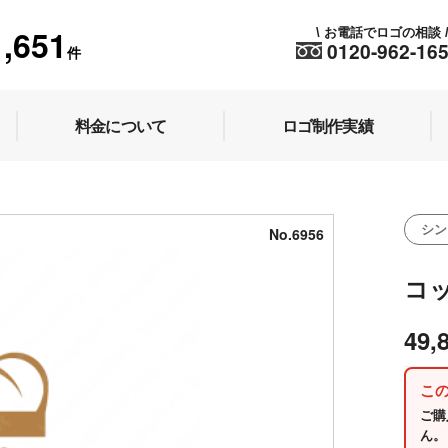
1,651
お電話でロゴの相談
\
0120-962-16
件
料金について
ロゴ制作実績
シン
No.6956
コ
49,
こ
ご購
ん。