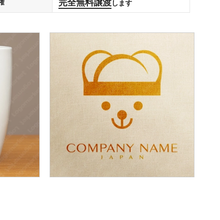
完全無料譲渡
権
します