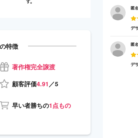
匿
デ
匿
の特徴
デ
著作権完全譲渡
顧客評価
4.91
／5
早い者勝ちの
1点もの