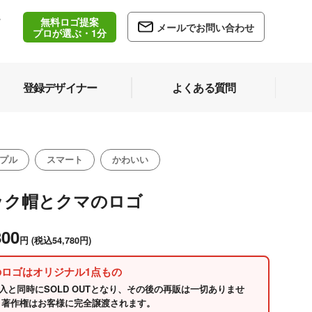
無料ロゴ提案
/
メールでお問い合わせ
5
プロが選ぶ・1分
登録デザイナー
よくある質問
プル
スマート
かわいい
ック帽とクマのロゴ
800
円
(税込54,780円)
のロゴはオリジナル1点もの
入と同時にSOLD OUTとなり、その後の再販は一切ありませ
 著作権はお客様に完全譲渡されます。