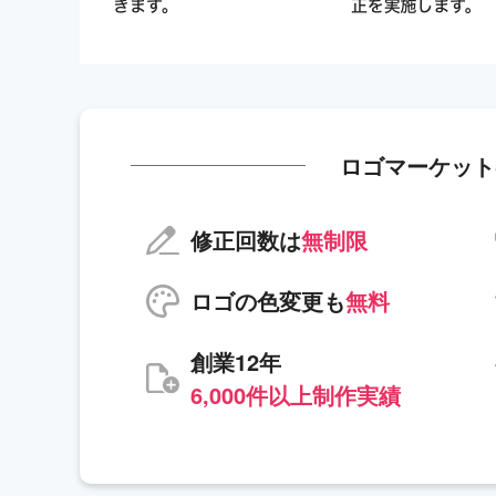
ロゴマーケット
修正回数は
無制限
ロゴの色変更も
無料
創業12年
6,000件以上制作実績