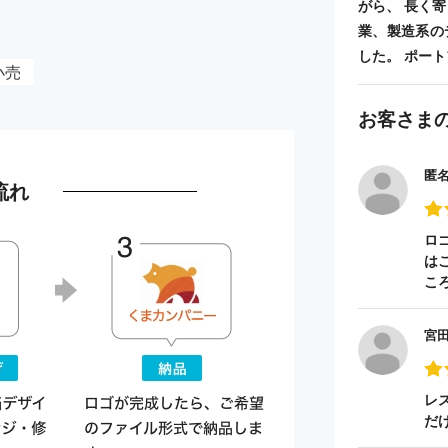
がら、 長く
業、製造系の
した。 ポートフォ
小売
お客さま
匿
流れ
ロ
は
こ
宮
レ
だ