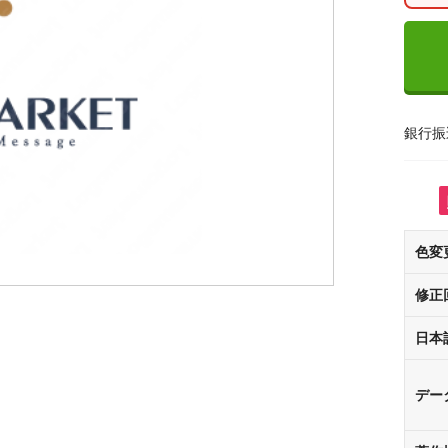
銀行振
色変
修正
日本
デー