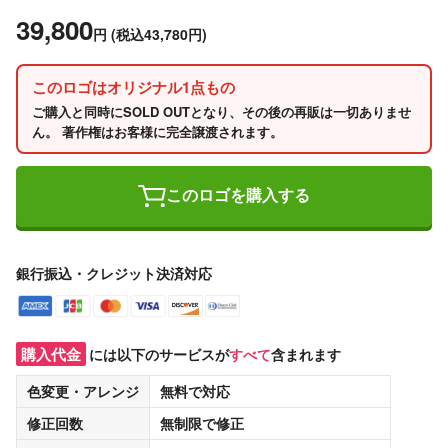
39,800
円
(税込43,780円)
このロゴはオリジナル1点もの
ご購入と同時にSOLD OUTとなり、その後の再販は一切ありませ
ん。 著作権はお客様に完全譲渡されます。
このロゴを購入する
銀行振込・クレジット決済対応
購入代金
には以下のサービスが
すべて
含まれます
色変更・アレンジ
無料
で対応
修正回数
無制限
で修正