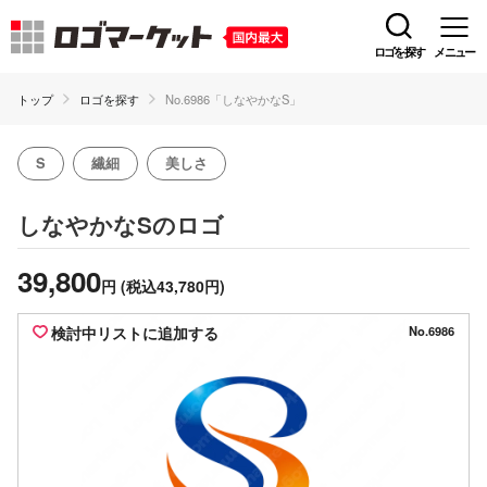
ロゴを探す
メニュー
トップ
ロゴを探す
No.6986「しなやかなS」
S
繊細
美しさ
のロゴ
しなやかなS
39,800
円
(税込43,780円)
検討中リストに追加する
No.6986