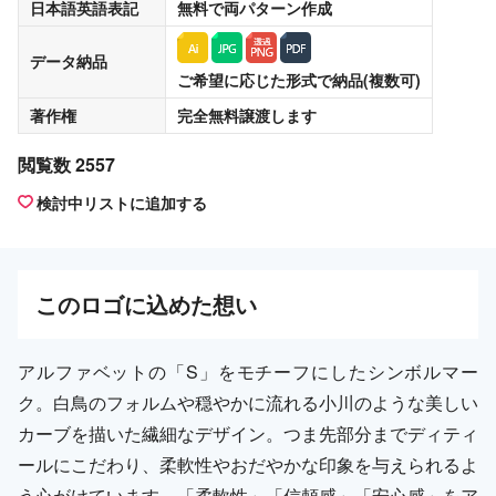
日本語英語表記
無料
で両パターン作成
データ納品
ご希望に応じた形式で納品(複数可)
著作権
完全無料譲渡
します
閲覧数 2557
検討中リストに追加する
この
ロゴ
に込めた想い
アルファベットの「S」をモチーフにしたシンボルマー
ク。白鳥のフォルムや穏やかに流れる小川のような美しい
カーブを描いた繊細なデザイン。つま先部分までディティ
ールにこだわり、柔軟性やおだやかな印象を与えられるよ
う心がけています。「柔軟性」「信頼感」「安心感」をア