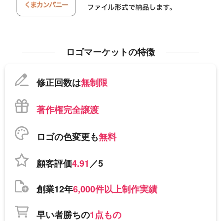
ロゴマーケットの特徴
修正回数は
無制限
著作権完全譲渡
ロゴの色変更も
無料
顧客評価
4.91
／5
創業12年
6,000件以上制作実績
早い者勝ちの
1点もの