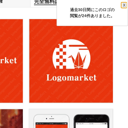
完全無料譲渡
権
します
X
過去30日間にこのロゴの
閲覧が24件ありました。