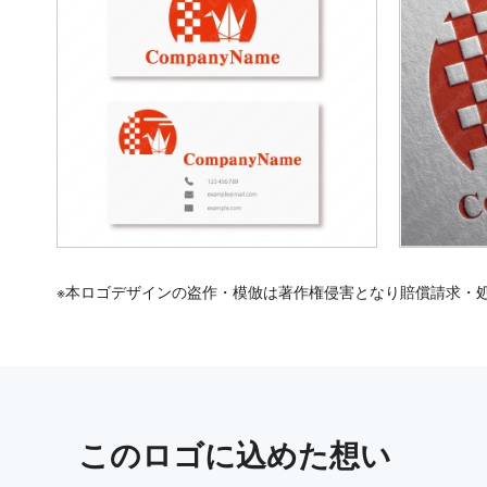
※本ロゴデザインの盗作・模倣は著作権侵害となり賠償請求・
この
ロゴ
に込めた想い