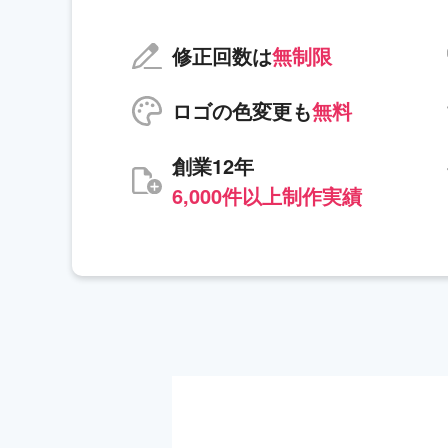
修正回数は
無制限
ロゴの色変更も
無料
創業12年
6,000件以上制作実績