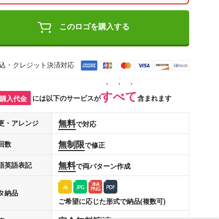
このロゴを購入する
込・クレジット決済対応
すべて
購入代金
には以下のサービスが
含まれます
無料
更・アレンジ
で対応
無制限
回数
で修正
無料
語英語表記
で両パターン作成
タ納品
ご希望に応じた形式で納品(複数可)