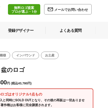
無料ロゴ提案
/
メールでお問い合わせ
5
プロが選ぶ・1分
登録デザイナー
よくある質問
模様
インバウンド
お土産
月盆のロゴ
800
円
(税込43,780円)
のロゴはオリジナル1点もの
入と同時にSOLD OUTとなり、その後の再販は一切ありませ
 著作権はお客様に完全譲渡されます。