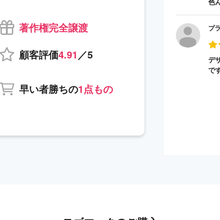
色
著作権完全譲渡
プ
顧客評価
4.91
／5
デ
で
早い者勝ちの
1点もの