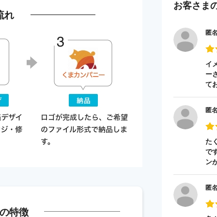
お客さま
流れ
匿
イ
ー
て
匿
た
で
ン
匿
の特徴