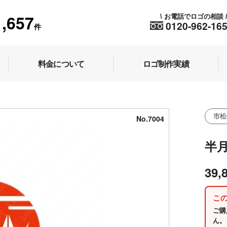
1,657
お電話でロゴの相談
\
0120-962-16
件
料金について
ロゴ制作実績
市松
No.7004
半
39,
こ
ご購
ん。