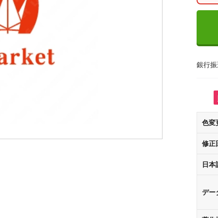
銀行振
色変
修正
日本
デー