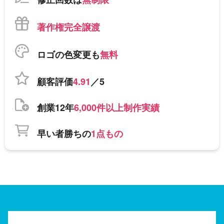
著作権完全譲渡
ロゴの色変更も
無料
顧客評価
4.91
／5
創業12年
6,000件以上制作実績
早い者勝ちの
1点もの