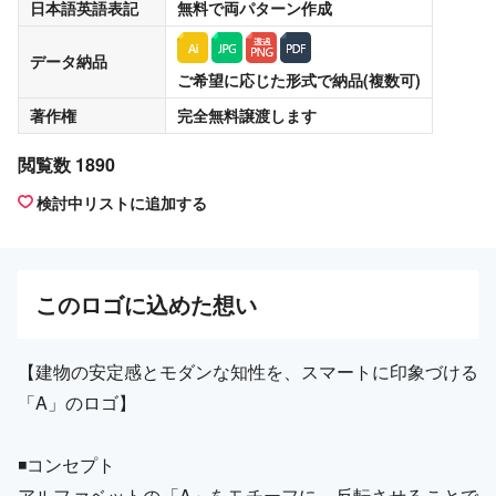
日本語英語表記
無料
で両パターン作成
データ納品
ご希望に応じた形式で納品(複数可)
著作権
完全無料譲渡
します
閲覧数 1890
検討中リストに追加する
この
ロゴ
に込めた想い
【建物の安定感とモダンな知性を、スマートに印象づける
「A」のロゴ】
◾️コンセプト
アルファベットの「A」をモチーフに、反転させることで