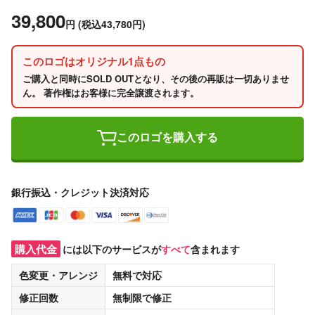
39,800
円
(税込43,780円)
このロゴはオリジナル1点もの
ご購入と同時にSOLD OUTとなり、その後の再販は一切ありませ
ん。 著作権はお客様に完全譲渡されます。
このロゴを購入する
銀行振込・クレジット決済対応
購入代金
には以下のサービスが
すべて
含まれます
色変更・アレンジ
無料
で対応
修正回数
無制限
で修正