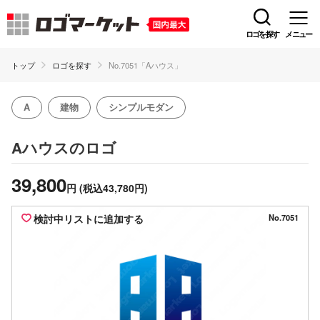
ロゴを探す
メニュー
トップ
ロゴを探す
No.7051「Aハウス」
A
建物
シンプルモダン
のロゴ
Aハウス
39,800
円
(税込43,780円)
検討中リストに追加する
No.7051