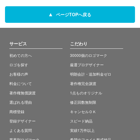
ページTOPへ戻る
サービス
こだわり
初めての方へ
30000個のロゴマーク
ロゴを探す
厳選プロデザイナー
お客様の声
明朗会計・追加料金ゼロ
料金について
著作権完全譲渡
著作権無償譲渡
1点ものオリジナル
選ばれる理由
修正回数無制限
商標登録
キャンセルＯＫ
登録デザイナー
スピード納品
よくある質問
実績1万件以上
業界別ロゴマーク
希望のファイル形式納品