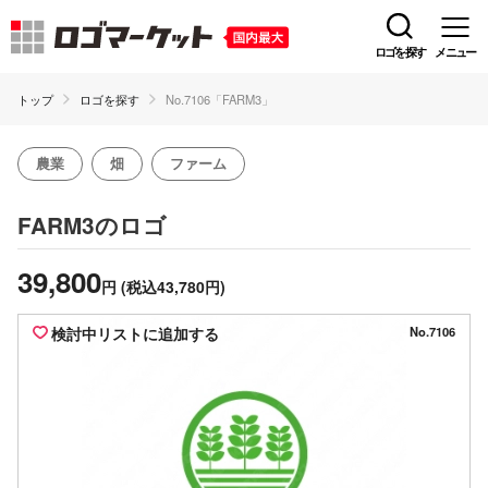
ロゴを探す
メニュー
トップ
ロゴを探す
No.7106「FARM3」
農業
畑
ファーム
のロゴ
FARM3
39,800
円
(税込43,780円)
検討中リストに追加する
No.7106