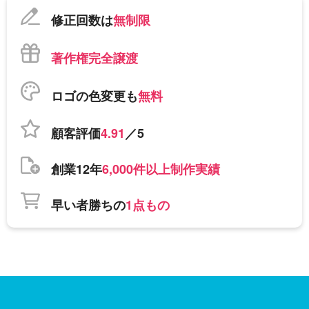
修正回数は
無制限
著作権完全譲渡
ロゴの色変更も
無料
顧客評価
4.91
／5
創業12年
6,000件以上制作実績
早い者勝ちの
1点もの