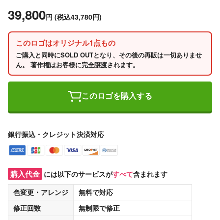
39,800
円
(税込43,780円)
このロゴはオリジナル1点もの
ご購入と同時にSOLD OUTとなり、その後の再販は一切ありませ
ん。 著作権はお客様に完全譲渡されます。
このロゴを購入する
銀行振込・クレジット決済対応
購入代金
には以下のサービスが
すべて
含まれます
色変更・アレンジ
無料
で対応
修正回数
無制限
で修正