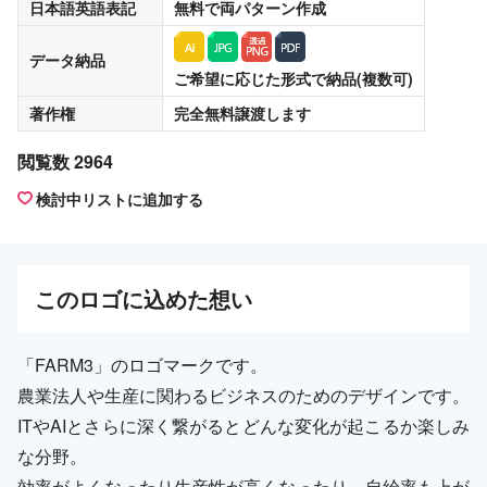
日本語英語表記
無料
で両パターン作成
データ納品
ご希望に応じた形式で納品(複数可)
著作権
完全無料譲渡
します
閲覧数 2964
検討中リストに追加する
この
ロゴ
に込めた想い
「FARM3」のロゴマークです。
農業法人や生産に関わるビジネスのためのデザインです。
ITやAIとさらに深く繋がるとどんな変化が起こるか楽しみ
な分野。
効率がよくなったり生産性が高くなったり、自給率も上が