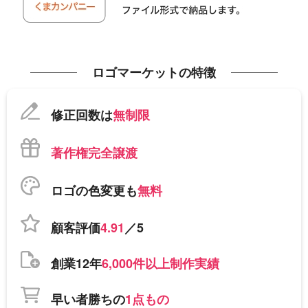
ロゴマーケットの特徴
修正回数は
無制限
著作権完全譲渡
ロゴの色変更も
無料
顧客評価
4.91
／5
創業12年
6,000件以上制作実績
早い者勝ちの
1点もの