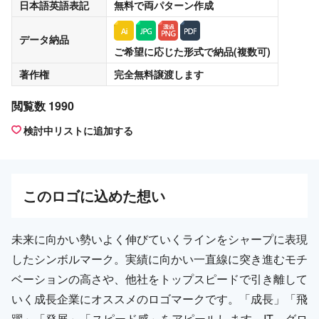
日本語英語表記
無料
で両パターン作成
データ納品
ご希望に応じた形式で納品(複数可)
著作権
完全無料譲渡
します
閲覧数 1990
検討中リストに追加する
この
ロゴ
に込めた想い
未来に向かい勢いよく伸びていくラインをシャープに表現
したシンボルマーク。実績に向かい一直線に突き進むモチ
ベーションの高さや、他社をトップスピードで引き離して
いく成長企業にオススメのロゴマークです。「成長」「飛
躍」「発展」「スピード感」をアピールします。IT、グロ