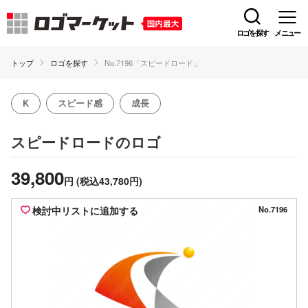
ロゴを探す
メニュー
トップ
ロゴを探す
No.7196「スピードロード」
K
スピード感
成長
のロゴ
スピードロード
39,800
円
(税込43,780円)
検討中リストに追加する
No.7196