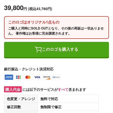
39,800
円
(税込43,780円)
このロゴはオリジナル1点もの
ご購入と同時にSOLD OUTとなり、その後の再販は一切ありませ
ん。 著作権はお客様に完全譲渡されます。
このロゴを購入する
銀行振込・クレジット決済対応
購入代金
には以下のサービスが
すべて
含まれます
色変更・アレンジ
無料
で対応
修正回数
無制限
で修正