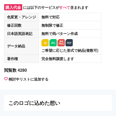
購入代金
には以下のサービスが
すべて
含まれます
色変更・アレンジ
無料
で対応
修正回数
無制限
で修正
日本語英語表記
無料
で両パターン作成
データ納品
ご希望に応じた形式で納品(複数可)
著作権
完全無料譲渡
します
閲覧数 4280
検討中リストに追加する
この
ロゴ
に込めた想い