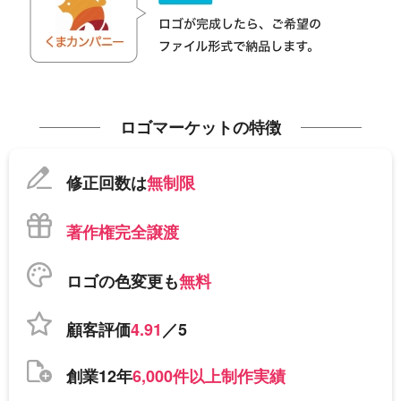
ロゴマーケットの特徴
修正回数は
無制限
著作権完全譲渡
ロゴの色変更も
無料
顧客評価
4.91
／5
創業12年
6,000件以上制作実績