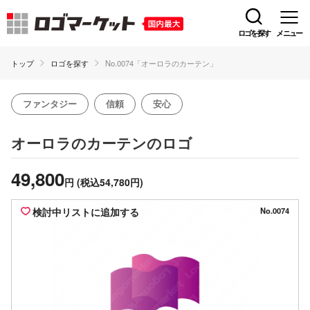
ロゴを探す
メニュー
トップ
ロゴを探す
No.0074「オーロラのカーテン」
ファンタジー
信頼
安心
のロゴ
オーロラのカーテン
49,800
円
(税込54,780円)
検討中リストに追加する
No.0074