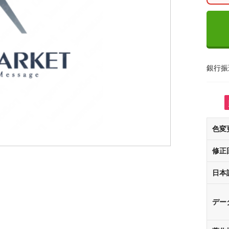
銀行振
色変
修正
日本
デー