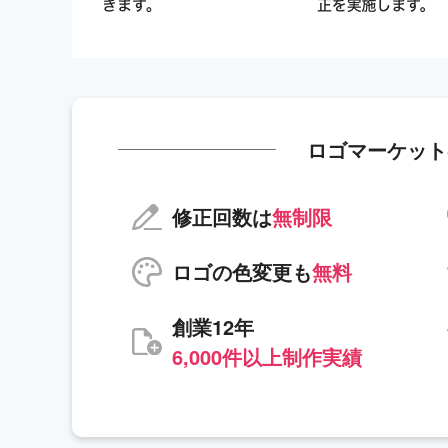
ロゴマーケット
修正回数は
無制限
ロゴの色変更も
無料
創業12年
6,000件以上制作実績