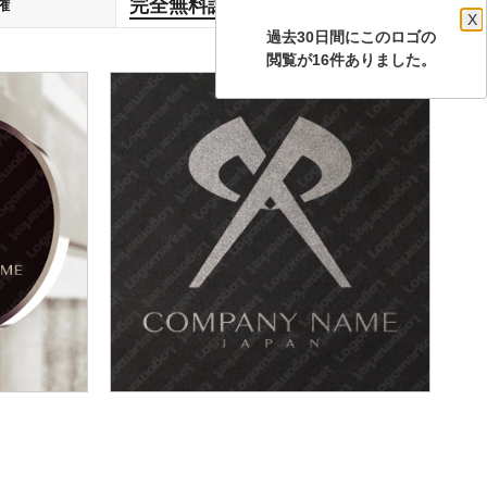
完全無料譲渡
権
します
X
過去30日間にこのロゴの
閲覧が16件ありました。