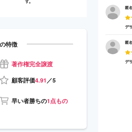
匿
デ
匿
の特徴
デ
著作権完全譲渡
顧客評価
4.91
／5
早い者勝ちの
1点もの