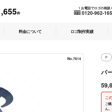
1,655
お電話でロゴの相談
\
0120-962-16
件
料金について
ロゴ制作実績
P
No.7614
パ
59,
こ
ご購
ん。