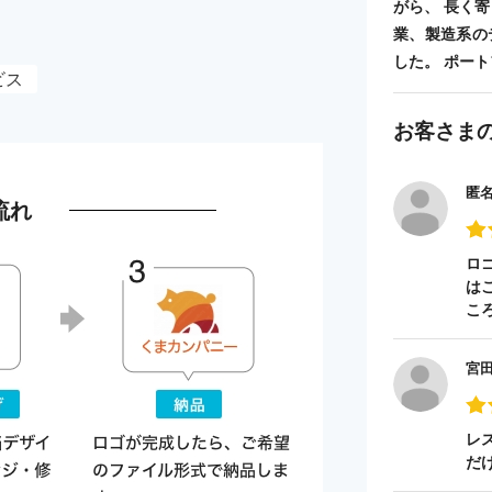
がら、 長く
業、製造系の
した。 ポートフォ
ビス
お客さま
匿
流れ
ロ
は
こ
宮
レ
だ