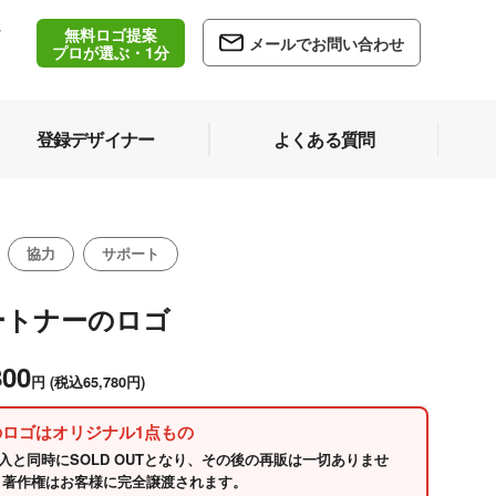
無料ロゴ提案
/
メールでお問い合わせ
5
プロが選ぶ・1分
登録デザイナー
よくある質問
協力
サポート
ートナーのロゴ
800
円
(税込65,780円)
のロゴはオリジナル1点もの
入と同時にSOLD OUTとなり、その後の再販は一切ありませ
 著作権はお客様に完全譲渡されます。