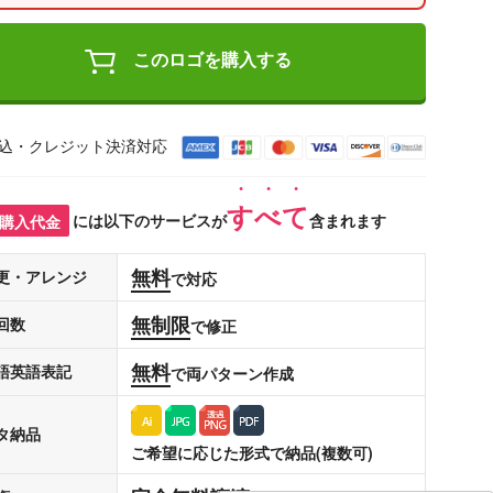
このロゴを購入する
込・クレジット決済対応
すべて
購入代金
には以下のサービスが
含まれます
無料
更・アレンジ
で対応
無制限
回数
で修正
無料
語英語表記
で両パターン作成
タ納品
ご希望に応じた形式で納品(複数可)