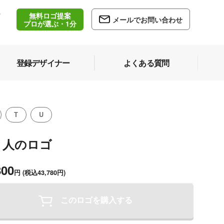
無料ロゴ提案
/
メールでお問い合わせ
5
プロが選ぶ・1分
登録デザイナー
よくある質問
T
U
と人のロゴ
800
円
(税込43,780円)
このロゴを購入する