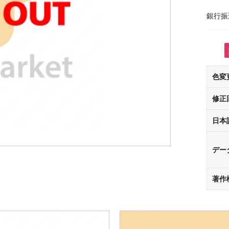
銀行振
色変
修正
日本
デー
著作