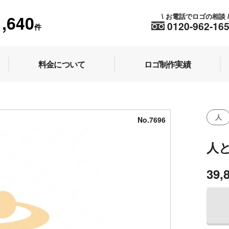
1,640
お電話でロゴの相談
\
0120-962-16
件
料金について
ロゴ制作実績
人
No.7696
人
39,