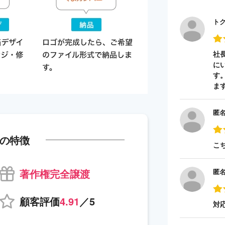
ト
社
に
す
ま
匿
の特徴
こ
著作権完全譲渡
匿
顧客評価
4.91
／5
対