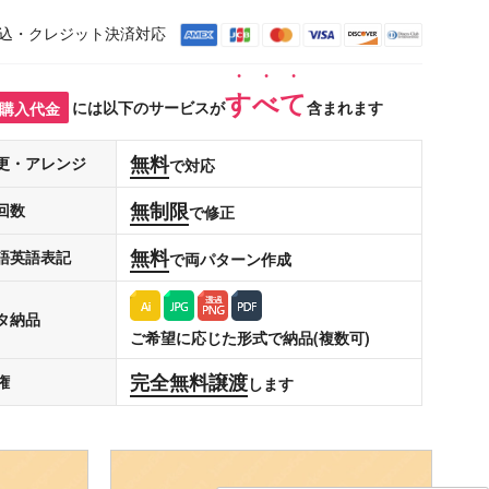
込・クレジット決済対応
すべて
購入代金
には以下のサービスが
含まれます
無料
更・アレンジ
で対応
無制限
回数
で修正
無料
語英語表記
で両パターン作成
タ納品
ご希望に応じた形式で納品(複数可)
完全無料譲渡
権
します