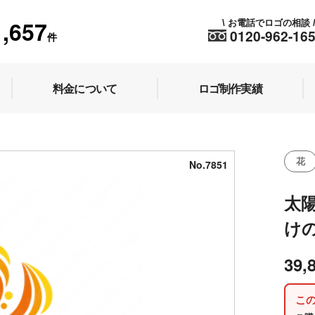
1,657
お電話でロゴの相談
\
0120-962-16
件
料金について
ロゴ制作実績
」
花
No.7851
太
け
39,
こ