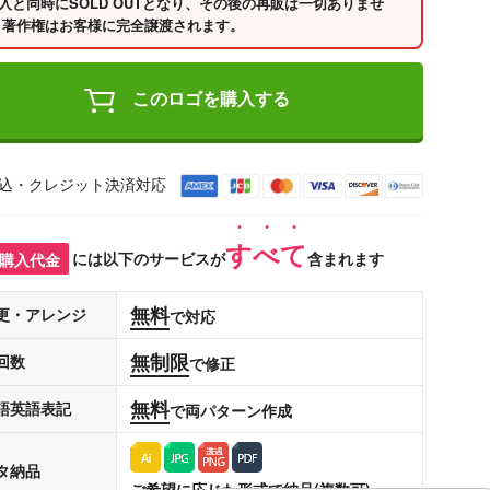
入と同時にSOLD OUTとなり、その後の再販は一切ありませ
 著作権はお客様に完全譲渡されます。
このロゴを購入する
込・クレジット決済対応
すべて
購入代金
には以下のサービスが
含まれます
無料
更・アレンジ
で対応
無制限
回数
で修正
無料
語英語表記
で両パターン作成
タ納品
ご希望に応じた形式で納品(複数可)