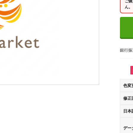
ご購
ん。
銀行振
色変
修正
日本
デー