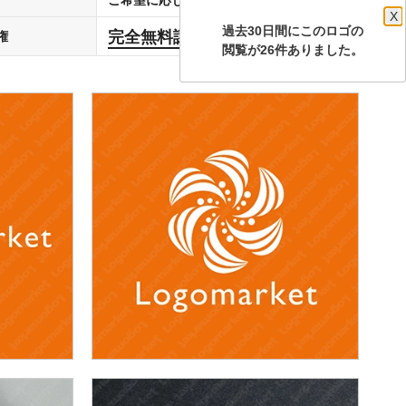
X
過去30日間にこのロゴの
完全無料譲渡
権
します
閲覧が26件ありました。