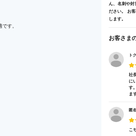
ん、名刺や封
ださい。 お
します。
適です。
お客さま
ト
社
に
す
ま
匿
こ