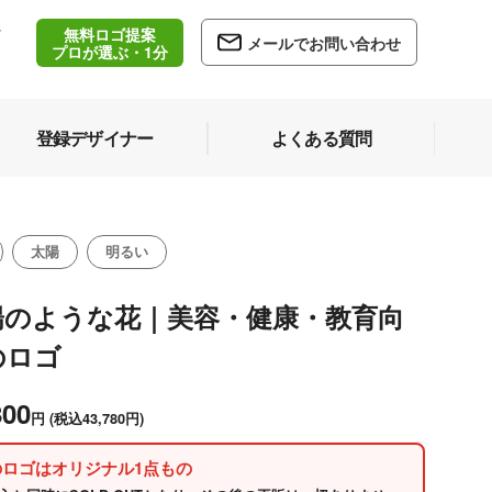
無料ロゴ提案
/
メールでお問い合わせ
5
プロが選ぶ・1分
登録デザイナー
よくある質問
太陽
明るい
陽のような花｜美容・健康・教育向
のロゴ
800
円
(税込43,780円)
のロゴはオリジナル1点もの