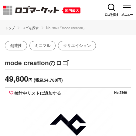
ロゴを探す
メニュー
トップ
ロゴを探す
No.7860「mode creation」
創造性
ミニマル
クリエイション
のロゴ
mode creation
49,800
円
(税込54,780円)
検討中リストに追加する
No.7860