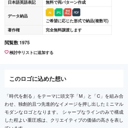
日本語英語表記
無料
で両パターン作成
データ納品
ご希望に応じた形式で納品(複数可)
著作権
完全無料譲渡
します
閲覧数 1975
検討中リストに追加する
この
ロゴ
に込めた想い
「時代を創る」をテーマに頭文字「M」と「C」を組み合
わせ、独創的且つ先進的なイメージを押し出したミニマル
モダンなロゴとなります。 シャープなラインのみで構成
した程よい重圧感は、クリエイティブの価値の高さを表し
ています。