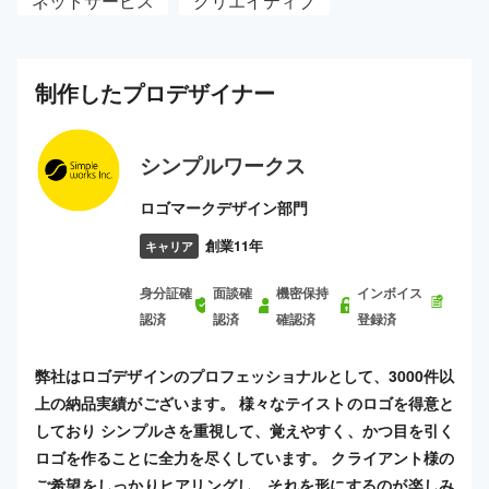
ネットサービス
クリエイティブ
制作した
プロ
デザイナー
シンプルワークス
ロゴマークデザイン部門
創業11年
キャリア
身分証確
面談確
機密保持
インボイス
認済
認済
確認済
登録済
弊社はロゴデザインのプロフェッショナルとして、3000件以
上の納品実績がございます。 様々なテイストのロゴを得意と
しており シンプルさを重視して、覚えやすく、かつ目を引く
ロゴを作ることに全力を尽くしています。 クライアント様の
ご希望をしっかりヒアリングし、それを形にするのが楽しみ