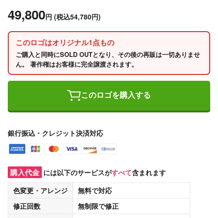
49,800
円
(税込54,780円)
このロゴはオリジナル1点もの
ご購入と同時にSOLD OUTとなり、その後の再販は一切ありませ
ん。 著作権はお客様に完全譲渡されます。
このロゴを購入する
銀行振込・クレジット決済対応
購入代金
には以下のサービスが
すべて
含まれます
色変更・アレンジ
無料
で対応
修正回数
無制限
で修正