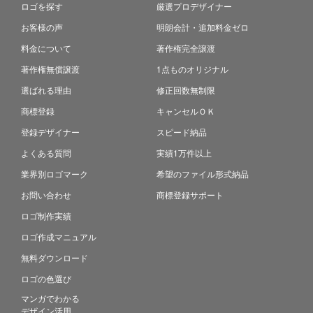
ロゴを探す
厳選プロデザイナー
お客様の声
明朗会計・追加料金ゼロ
料金について
著作権完全譲渡
著作権無償譲渡
1点ものオリジナル
選ばれる理由
修正回数無制限
商標登録
キャンセルＯＫ
登録デザイナー
スピード納品
よくある質問
実績1万件以上
業界別ロゴマーク
希望のファイル形式納品
お問い合わせ
商標登録サポート
ロゴ制作実績
ロゴ作成マニュアル
無料ダウンロード
ロゴの色選び
マンガでわかる
デザイン活用