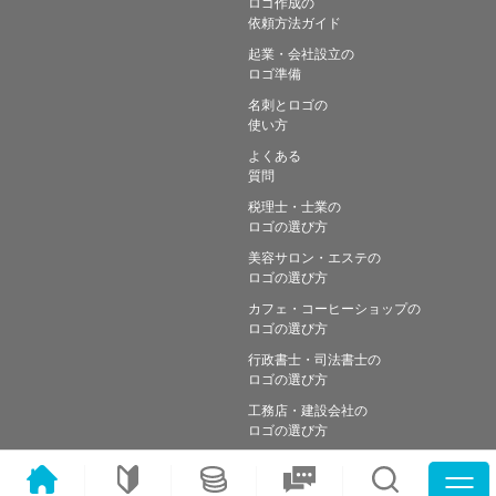
ロゴ作成の
依頼方法ガイド
起業・会社設立の
ロゴ準備
名刺とロゴの
使い方
よくある
質問
税理士・士業の
ロゴの選び方
美容サロン・エステの
ロゴの選び方
カフェ・コーヒーショップの
ロゴの選び方
行政書士・司法書士の
ロゴの選び方
工務店・建設会社の
ロゴの選び方