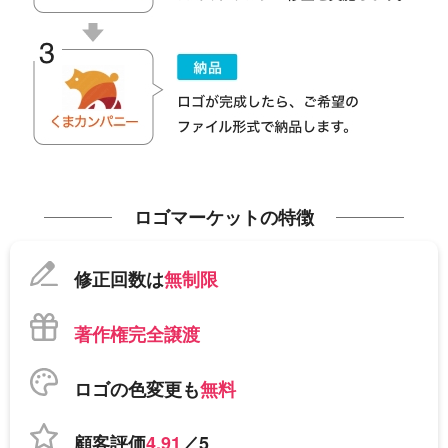
ロゴマーケットの特徴
修正回数は
無制限
著作権完全譲渡
ロゴの色変更も
無料
顧客評価
4.91
／5